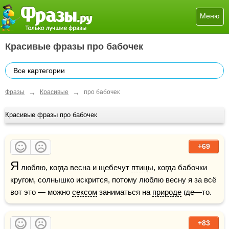
Меню
Красивые фразы про бабочек
Все картегории
→
→
Фразы
Красивые
про бабочек
Красивые фразы про бабочек
+69
Я
 люблю, когда весна и щебечут 
птицы
, когда бабочки 
кругом, солнышко искрится, потому люблю весну я за всё 
вот это — можно 
сексом
 заниматься на 
природе
 где—то.
+83