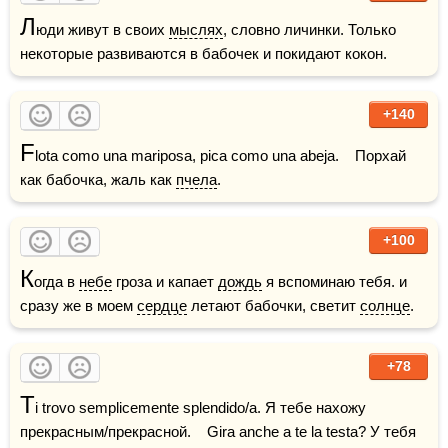
Л
юди живут в своих 
мыслях
, словно личинки. Только 
некоторые развиваются в бабочек и покидают кокон.
+140
F
lota como una mariposa, pica como una abeja.    Порхай 
как бабочка, жаль как 
пчела
.
+100
К
огда в 
небе
 гроза и капает 
дождь
 я вспоминаю тебя. и 
сразу же в моем 
сердце
 летают бабочки, светит 
солнце
.
+78
T
i trovo semplicemente splendido/a. Я тебе нахожу 
прекрасным/прекрасной.    Gira anche a te la testa? У тебя 