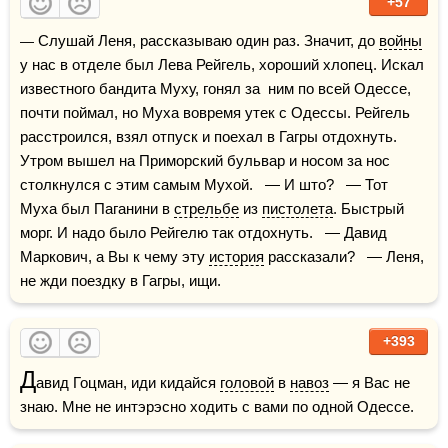
+57
— Слушай Леня, рассказываю один раз. Значит, до 
войны
у нас в отделе был Лева Рейгель, хороший хлопец. Искал 
известного бандита Муху, гонял за  ним по всей Одессе, 
почти поймал, но Муха вовремя утек с Одессы. Рейгель 
расстроился, взял отпуск и поехал в Гагры отдохнуть. 
Утром вышел на Приморский бульвар и носом за нос 
столкнулся с этим самым Мухой.   — И што?   — Тот 
Муха был Паганини в 
стрельбе
 из 
пистолета
. Быстрый 
морг. И надо было Рейгелю так отдохнуть.   — Давид 
Маркович, а Вы к чему эту 
история
 рассказали?   — Леня, 
не жди поездку в Гагры, ищи. 
+393
Д
авид Гоцман, иди кидайся 
головой
 в 
навоз
 — я Вас не 
знаю. Мне не интэрэсно ходить с вами по одной Одессе.