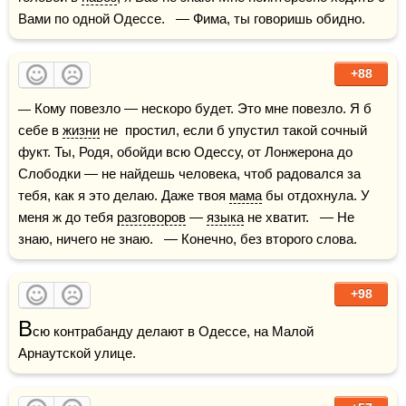
Вами по одной Одессе.   — Фима, ты говоришь обидно. 
+88
— Кому повезло — нескоро будет. Это мне повезло. Я б 
себе в 
жизни
 не  простил, если б упустил такой сочный 
фукт. Ты, Родя, обойди всю Одессу, от Лонжерона до  
Слободки — не найдешь человека, чтоб радовался за 
тебя, как я это делаю. Даже твоя 
мама
 бы отдохнула. У 
меня ж до тебя 
разговоров
 — 
языка
 не хватит.   — Не 
знаю, ничего не знаю.   — Конечно, без второго слова. 
+98
В
сю контрабанду делают в Одессе, на Малой 
Арнаутской улице.