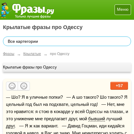
Меню
Крылатые фразы про Одессу
Все картегории
→
→
Фразы
Крылатые
про Одессу
Крылатые фразы про Одессу
+57
— Шо? Я в уличные попки?   — А шо такого? Шо такого? Я 
цельный год был на подхвате, цельный год!   — Нет, мне 
это нравится: я стою в кокарде у всей Одессы на глазах, и 
это унижение мне предлагает друг, мой 
бывший
 лучший 
друг
.   — Я ж как вариант.   — Давид Гоцман, иди кидайся 
головой в 
навоз
, я Вас не знаю. Мне неинтересно ходить с 