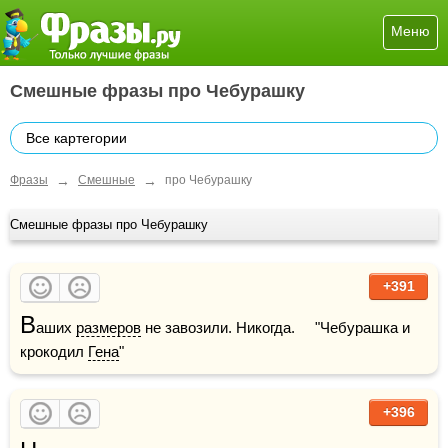
Меню
Смешные фразы про Чебурашку
Все картегории
→
→
Фразы
Смешные
про Чебурашку
Смешные фразы про Чебурашку
+391
В
аших 
размеров
 не завозили. Никогда.     "Чебурашка и 
крокодил 
Гена
"
+396