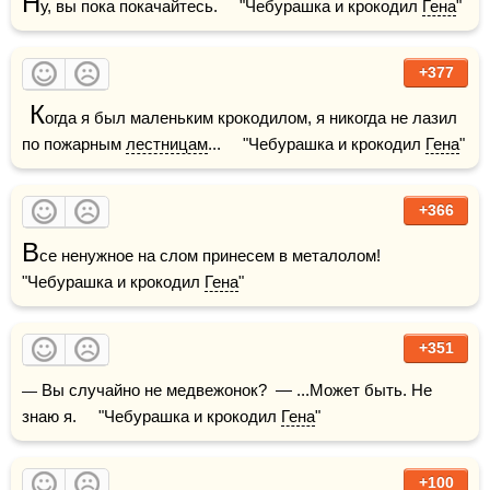
Н
у, вы пока покачайтесь.     "Чебурашка и крокодил 
Гена
"
+377
 К
огда я был маленьким крокодилом, я никогда не лазил 
по пожарным 
лестницам
...     "Чебурашка и крокодил 
Гена
"
+366
В
се ненужное на слом принесем в металолом!     
"Чебурашка и крокодил 
Гена
"
+351
— Вы случайно не медвежонок?  — ...Может быть. Не 
знаю я.     "Чебурашка и крокодил 
Гена
"
+100