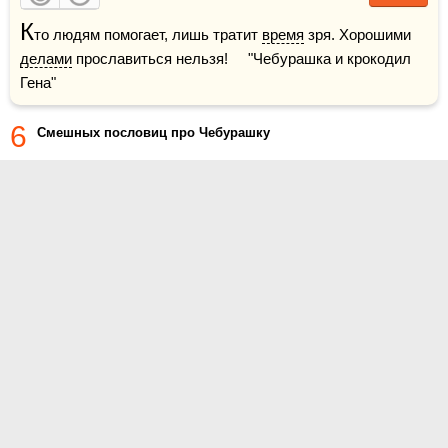
К
то людям помогает, лишь тратит 
время
 зря. Хорошими 
делами
 прославиться нельзя!     "Чебурашка и крокодил 
Гена"
6
Смешных пословиц про Чебурашку
О проекте