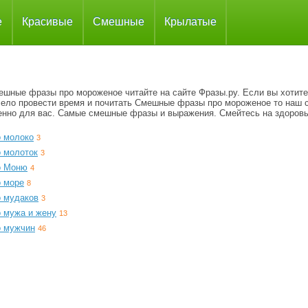
е
Красивые
Смешные
Крылатые
ешные фразы про мороженое читайте на сайте Фразы.ру. Если вы хотите
село провести время и почитать Смешные фразы про мороженое то наш 
енно для вас. Самые смешные фразы и выражения. Смейтесь на здоровь
о молоко
3
о молоток
3
о Моню
4
о море
8
о мудаков
3
о мужа и жену
13
о мужчин
46