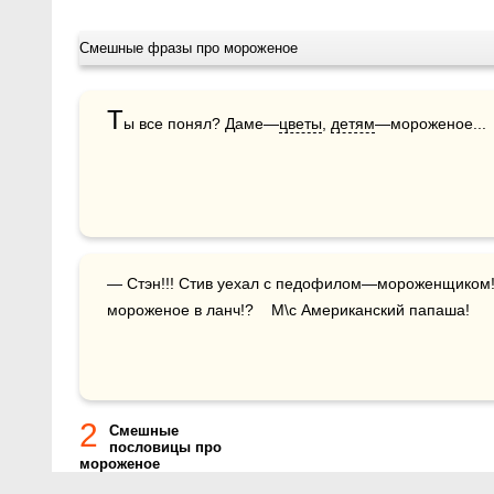
Смешные фразы про мороженое
Т
ы все понял? Даме—
цветы
, 
детям
—мороженое...  
— Стэн!!! Стив уехал с педофилом—мороженщиком!
мороженое в ланч!?    М\с Американский папаша!
2
Смешные
пословицы про
мороженое