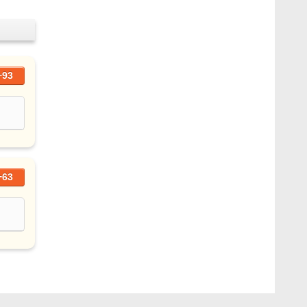
+93
+63