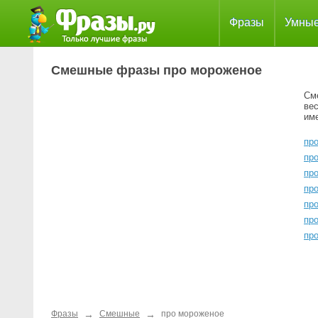
Фразы
Умны
Смешные фразы про мороженое
См
ве
им
пр
пр
пр
пр
пр
пр
пр
→
→
Фразы
Смешные
про мороженое