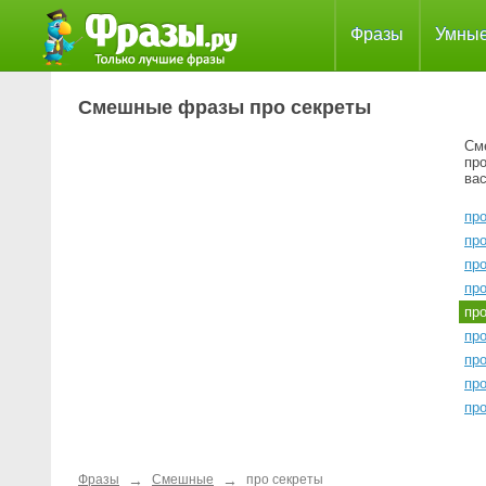
Фразы
Умны
Смешные фразы про секреты
См
пр
ва
пр
пр
про
пр
пр
про
пр
пр
про
→
→
Фразы
Смешные
про секреты