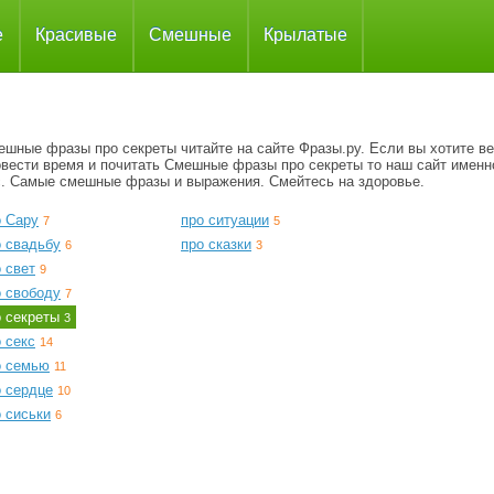
е
Красивые
Смешные
Крылатые
ешные фразы про секреты читайте на сайте Фразы.ру. Если вы хотите в
овести время и почитать Смешные фразы про секреты то наш сайт именн
с. Самые смешные фразы и выражения. Смейтесь на здоровье.
о Сару
про ситуации
7
5
о свадьбу
про сказки
6
3
 свет
9
о свободу
7
о секреты
3
 секс
14
о семью
11
о сердце
10
 сиськи
6