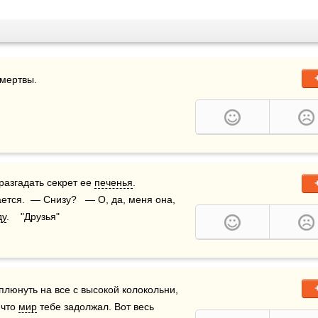
 мертвы.
разгадать секрет ее 
печенья
. 
тся.  — Снизу?   — О, да, меня она, 
ду
.    "Друзья"
плюнуть на все с высокой колокольни, 
что 
мир
 тебе задолжал. Вот весь 