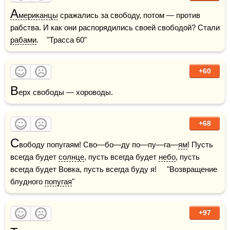
А
мериканцы
 сражались за свободу, потом — против 
рабства. И как они распорядились своей свободой? Стали 
рабами
.    "Трасса 60"
+60
В
ерх свободы — хороводы.
+68
С
вободу попугаям! Сво—бо—ду по—пу—га—
ям
! Пусть 
всегда будет 
солнце
, пусть всегда будет 
небо
, пусть 
всегда будет Вовка, пусть всегда буду я!     "Возвращение 
блудного 
попугая
"
+97