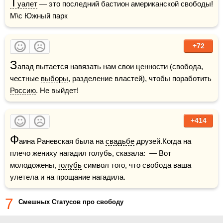
Т
уалет
 — это последний бастион американской свободы!    
М\с Южный парк
+72
З
апад пытается навязать нам свои ценности (свобода, 
честные 
выборы
, разделение властей), чтобы поработить 
Россию
. Не выйдет!
+414
Ф
аина Раневская была на 
свадьбе
 друзей.Когда на 
плечо жениху нагадил голубь, сказала:  — Вот 
молодожены, 
голубь
 символ того, что свобода ваша 
улетела и на прощание нагадила.
7
Смешных Статусов про свободу