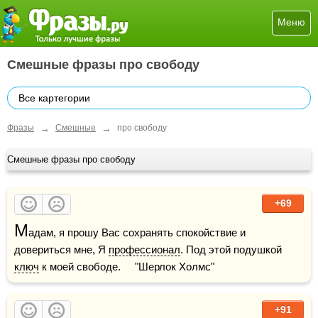
Меню
Смешные фразы про свободу
Все картегории
→
→
Фразы
Смешные
про свободу
Смешные фразы про свободу
+69
М
адам, я прошу Вас сохранять спокойствие и 
довериться мне, Я 
профессионал
. Под этой подушкой 
ключ
 к моей свободе.     "Шерлок Холмс"
+91