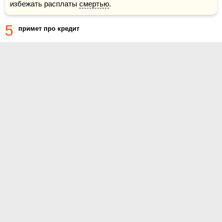
избежать расплаты 
смертью
.
5
примет про кредит
О проекте
Контакты
Условия использования