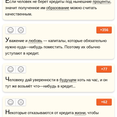
Е
сли человек не берет кредиты под нынешние 
проценты
, 
значит полученное им 
образование
 можно считать 
качественным.
+356
У
важение и 
любовь
 — капиталы, которые обязательно 
нужно куда—нибудь поместить. Поэтому их обычно 
уступают в кредит.
+77
Ч
еловеку дай уверенности в 
будущем
 хоть на час, и он 
тут же возьмёт что—нибудь в кредит...
+62
Н
екоторые отказываются от кредита 
жизни
, чтобы 