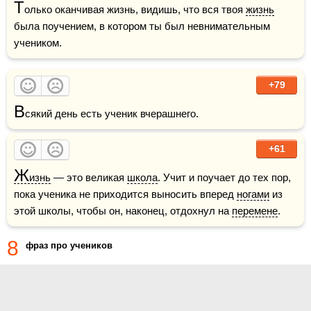
Т
олько оканчивая жизнь, видишь, что вся твоя 
жизнь
была поучением, в котором ты был невнимательным 
учеником.
+79
В
сякий день есть ученик вчерашнего.
+61
Ж
изнь
 — это великая 
школа
. Учит и поучает до тех пор, 
пока ученика не приходится выносить вперед 
ногами
 из 
этой школы, чтобы он, наконец, отдохнул на 
перемене
.
8
фраз про учеников