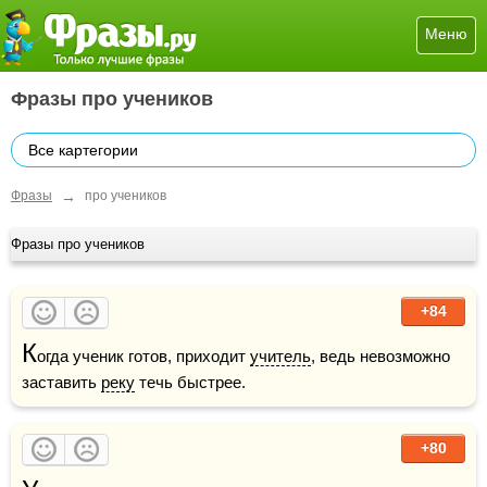
Меню
Фразы про учеников
Все картегории
→
Фразы
про учеников
Фразы про учеников
+84
К
огда ученик готов, приходит 
учитель
, ведь невозможно 
заставить 
реку
 течь быстрее. 
+80