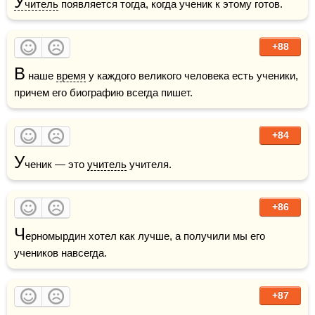
У
читель
 появляется тогда, когда ученик к этому готов.
+88
В
 наше 
время
 у каждого великого человека есть ученики, 
причем его биографию всегда пишет.
+84
У
ченик — это 
учитель
 учителя.
+86
Ч
ерномырдин хотел как лучше, а получили мы его 
учеников навсегда.
+87