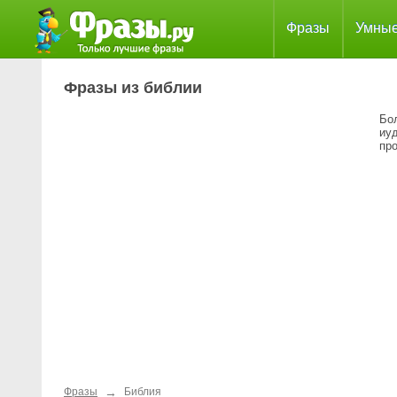
Фразы
Умны
Фразы из библии
Бол
иу
про
→
Фразы
Библия