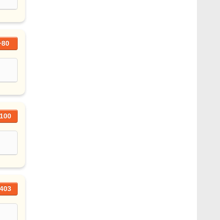
+80
100
403