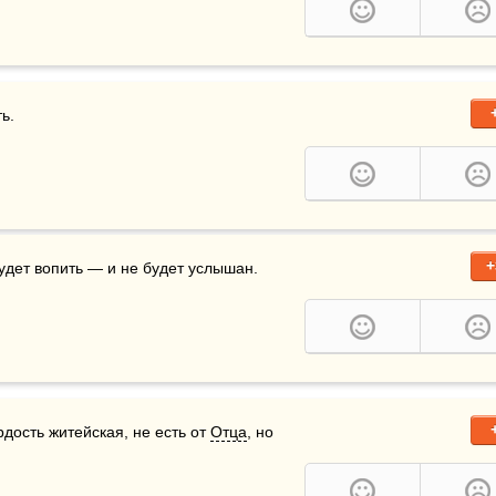
ь. 
+
будет вопить — и не будет услышан.
рдость житейская, не есть от 
Отца
, но 