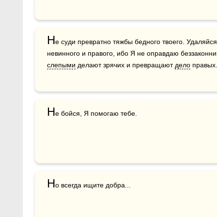
Н
е суди превратно тяжбы бедного твоего. Удаляйс
слепыми
 делают зрячих и превращают 
дело
 правых
Н
е бойся, Я помогаю тебе.
Н
о всегда ищите добра...