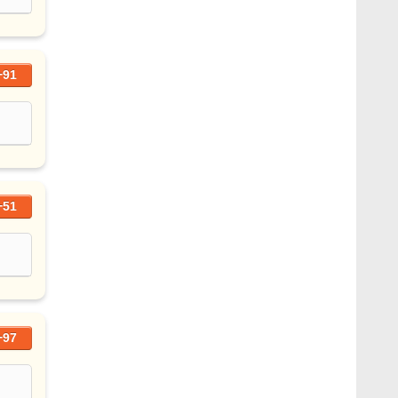
+91
+51
+97