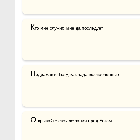
К
то мне служит. Мне да последует.
П
одражайте 
Богу
, как чада возлюбленные.
О
ткрывайте свои 
желания
 пред 
Богом
.