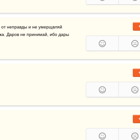
я от неправды и не умерщвляй 
невинного и правого, ибо Я не оправдаю беззаконника. Даров не принимай, ибо дары  
.