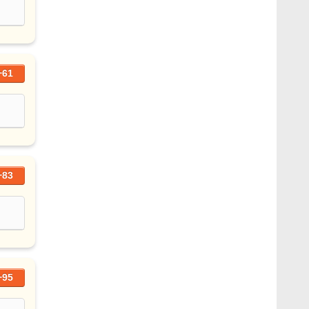
+61
+83
+95