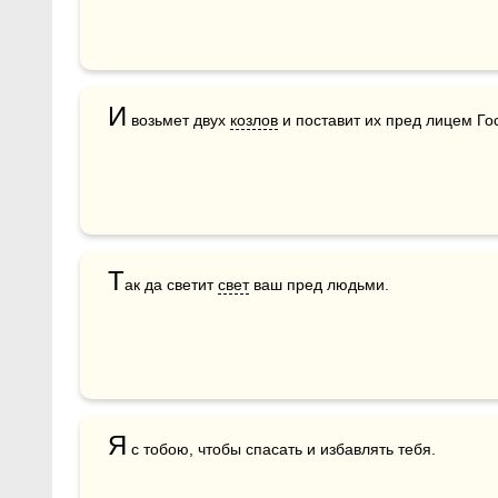
И
 возьмет двух 
козлов
 и поставит их пред лицем Г
Т
ак да светит 
свет
 ваш пред людьми.
Я
 с тобою, чтобы спасать и избавлять тебя.