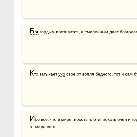
Б
ог
 гордым противится, а смиренным дает благодат
К
то затыкает 
ухо
 свое от вопля бедного, тот и сам 
И
бо все, что в мире: похоть плоти, похоть очей и го
от 
мира
 сего.