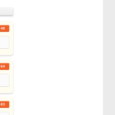
+48
+64
+83