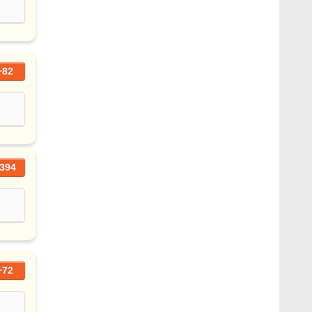
+82
394
+72