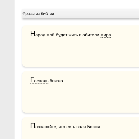
Фразы из библии
Н
арод мой будет жить в обители 
мира
.
Г
осподь
 близко.
П
ознавайте, что есть воля Божия.