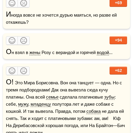
+69
И
ногда вовсе не хочется дурью маяться, но разве ей 
откажешь?
+94
О
н взял в 
жены
 Розу с верандой и горячей 
водой
... 
+62
О!
 Это Мира Борисовна. Вон она танцует — одна. Но с 
тремя подбородками! Дак она вывезла сюда кучу 
платины. Она всей 
семье
 сделала платиновые 
зубы
: 
себе, 
мужу
, 
младенцу
 полутора лет и даже собаке с 
кошкой. И так вывезла. Правда, потом 
собака
 не дала ей 
снять. Так и ходит с платиновыми зубами: ам, ам!    К\ф 
На Дерибасовской хорошая погода, или На Брайтон—Бич 
опять идут дожди