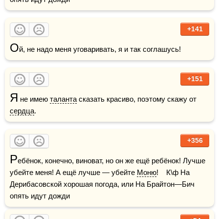
+141
О
й, не надо меня уговаривать, я и так соглашусь!
+151
Я
 не имею 
таланта
 сказать красиво, поэтому скажу от 
сердца
.
+356
Р
ебёнок, конечно, виноват, но он же ещё ребёнок! Лучше 
убейте меня! А ещё лучше — убейте 
Моню
!    К\ф На 
Дерибасовской хорошая погода, или На Брайтон—Бич 
опять идут дожди