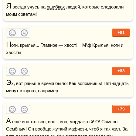
Я
 всегда учусь на 
ошибках
 людей, которые следовали 
моим 
советам
!
+81
Н
оги, крылья... Главное — хвост!    М\ф 
Крылья
, 
ноги
 и 
хвосты
+88
Э
х, вот раньше 
время
 было! Как вспомнишь! Пятнадцать 
минут второго, например.
+79
А
 ещё вон тот вон, вон—вон, мордастый! О! Самсон 
Семёныч! Он вообще жуткий мафиози, чтоб я так жил. За 