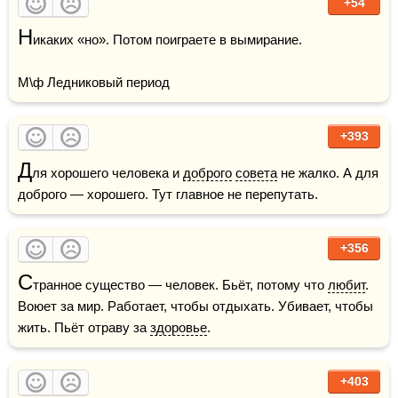
+54
Н
икаких «но». Потом поиграете в вымирание.

М\ф Ледниковый период
+393
Д
ля хорошего человека и 
доброго
совета
 не жалко. А для 
доброго — хорошего. Тут главное не перепутать.
+356
С
транное существо — человек. Бьёт, потому что 
любит
. 
Воюет за мир. Работает, чтобы отдыхать. Убивает, чтобы 
жить. Пьёт отраву за 
здоровье
.
+403