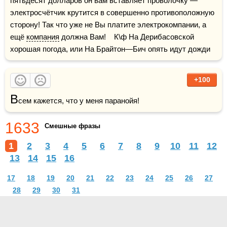
пятьдесят долларов он вам вставляет проволочку — 
электросчётчик крутится в совершенно противоположную 
сторону! Так что уже не Вы платите электрокомпании, а 
ещё 
компания
 должна Вам!    К\ф На Дерибасовской 
хорошая погода, или На Брайтон—Бич опять идут дожди
+100
В
сем кажется, что у меня паранойя!
1633
Смешные фразы
1
2
3
4
5
6
7
8
9
10
11
12
13
14
15
16
17
18
19
20
21
22
23
24
25
26
27
28
29
30
31