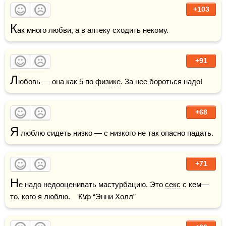
+103
К
ак много любви, а в аптеку сходить некому.
+91
Л
юбовь — она как 5 по 
физике
. За нее бороться надо!
+68
Я
 люблю сидеть низко — с низкого не так опасно падать. 
+71
Н
е надо недооценивать мастурбацию. Это 
секс
 с кем—
то, кого я люблю.    К\ф “Энни Холл”