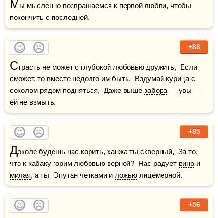
М
ы мысленно возвращаемся к первой любви, чтобы 
покончить с последней.
+88
С
трасть не может с глубокой любовью дружить,  Если 
сможет, то вместе недолго им быть.  Вздумай 
курица
 с 
соколом рядом подняться,  Даже выше 
забора
 — увы — 
ей не взмыть.
+85
Д
околе будешь нас корить, ханжа ты скверный,  За то, 
что к кабаку горим любовью верной?  Нас радует 
вино
 и 
милая
, а ты  Опутан четками и 
ложью
 лицемерной.
+56