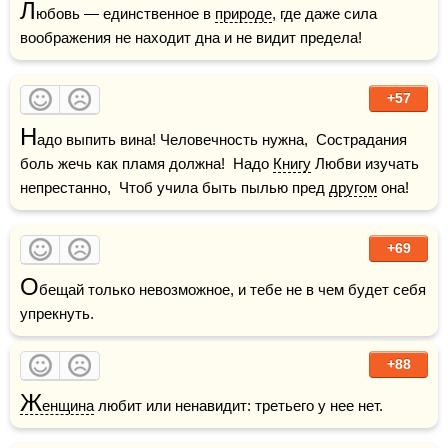
Л
юбовь — единственное в 
природе
, где даже сила 
воображения не находит дна и не видит предела!
+57
Н
адо выпить вина! Человечность нужна,  Сострадания 
боль жечь как пламя должна!  Надо 
Книгу
 Любви изучать 
непрестанно,  Чтоб учила быть пылью пред 
другом
 она!
+69
О
бещай только невозможное, и тебе не в чем будет себя 
упрекнуть.
+88
Ж
енщина
 любит или ненавидит: третьего у нее нет.