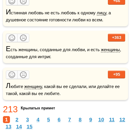
+66
И
стинная любовь не есть любовь к одному 
лицу
, а 
душевное состояние готовности любви ко всем.
+363
Е
сть женщины, созданные для любви, и есть 
женщины
, 
созданные для интриг.
+95
Л
юбите 
женщину
, какой вы ее сделали, или делайте ее 
такой, какой вы ее любите.
213
Крылатых примет
1
2
3
4
5
6
7
8
9
10
11
12
13
14
15