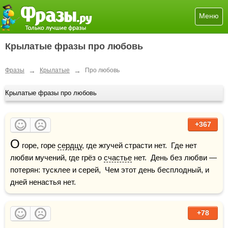
Меню
Крылатые фразы про любовь
→
→
Фразы
Крылатые
Про любовь
Крылатые фразы про любовь
+367
О
 горе, горе 
сердцу
, где жгучей страсти нет.  Где нет 
любви мучений, где грёз о 
счастье
 нет.  День без любви — 
потерян: тусклее и серей,  Чем этот день бесплодный, и 
дней ненастья нет.
+78