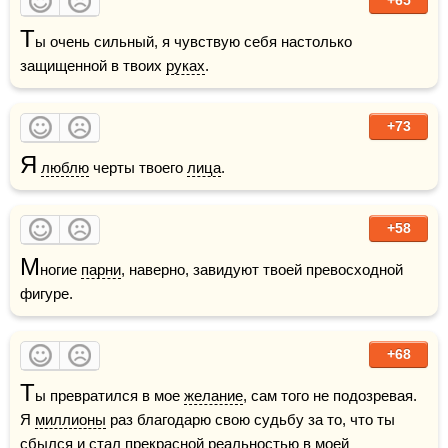
Т
ы очень сильный, я чувствую себя настолько 
защищенной в твоих 
руках
.
+73
Я
люблю
 черты твоего 
лица
.  
+58
М
ногие 
парни
, наверно, завидуют твоей превосходной 
фигуре.  
+68
Т
ы превратился в мое 
желание
, сам того не подозревая. 
Я 
миллионы
 раз благодарю свою судьбу за то, что ты 
сбылся и стал прекрасной реальностью в моей 