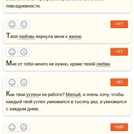
повседневности.    
+77
Т
воя 
любовь
 вернула меня к 
жизни
. 
+77
М
не от тебя ничего не нужно, кроме твоей 
любви
.
+57
К
ак твои 
успех
и на работе? 
Милый
, я очень хочу, чтобы 
каждый твой успех умножился в тысячу раз, и умножался 
с каждым днем.
+107