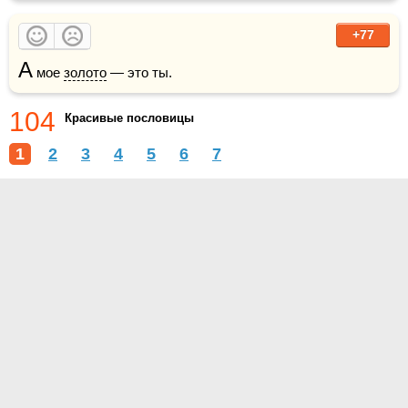
+77
А
 мое 
золото
 — это ты.
104
Красивые пословицы
1
2
3
4
5
6
7