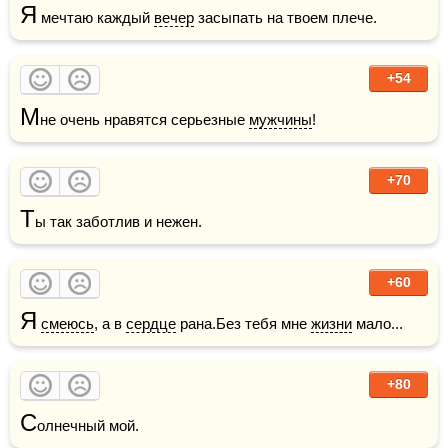
Я
 мечтаю каждый 
вечер
 засыпать на твоем плече.
+54
М
не очень нравятся серьезные 
мужчины
!  
+70
Т
+60
Я
смеюсь
, а в 
сердце
 рана.Без тебя мне 
жизни
 мало...    
+80
С
олнечный мой.   