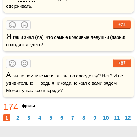
сдерживать.
+78
Я
 так и знал (ла), что самые красивые 
девушки
 (
парни
) 
находятся здесь!
+87
А
 вы не помните меня, я жил по соседству? Нет? И не 
удивительно — ведь я никогда не жил с вами рядом. 
Может, у нас все впереди?
174
фразы
1
2
3
4
5
6
7
8
9
10
11
12