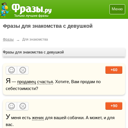
Меню
Фразы для знакомства с девушкой
→
Фразы
Для знакомства
Фразы для знакомства с девушкой
+60
Я
 — 
продавец
счастья
. Хотите, Вам продам по 
себестоимости?
+90
У
 меня есть 
жених
 для вашей собачки. А может, и для 
вас.