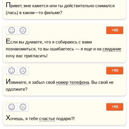
П
ривет, мне кажется или ты действительно снимался 
(лась) в каком—то фильме?
+86
Е
сли вы думаете, что я собираюсь с вами 
познакомиться, то вы ошибаетесь — я еще и на 
свидание
хочу вас пригласить!
+90
И
звините, я забыл свой 
номер
телефона
. Вы свой не 
одолжите?
+98
Х
очешь, я тебе 
счастье
 подарю?!