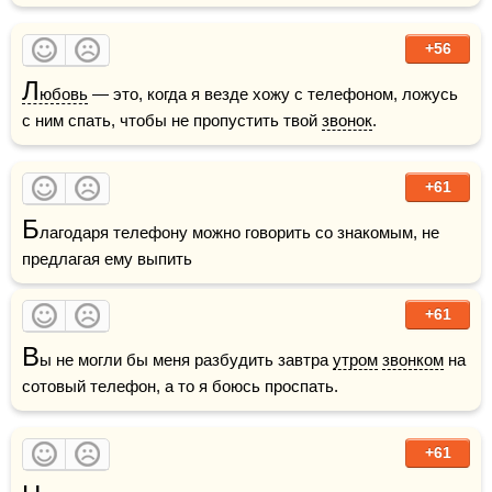
+56
Л
юбовь
 — это, когда я везде хожу с телефоном, ложусь 
с ним спать, чтобы не пропустить твой 
звонок
.
+61
Б
лагодаря телефону можно говорить со знакомым, не 
предлагая ему выпить
+61
В
ы не могли бы меня разбудить завтра 
утром
звонком
 на 
сотовый телефон, а то я боюсь проспать.
+61