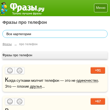
Меню
Фразы про телефон
Все картегории
→
Фразы
про телефон
Фразы про телефон
+91
К
огда сутками молчит телефон — это не 
одиночество
. 
Это — плохие 
друзья
...
+67