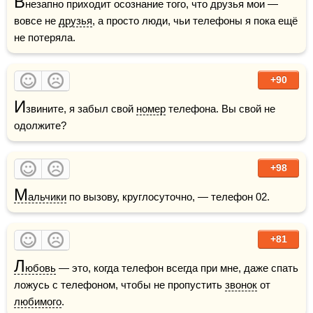
В
незапно приходит осознание того, что друзья мои — 
вовсе не 
друзья
, а просто люди, чьи телефоны я пока ещё 
не потеряла.
+90
И
звините, я забыл свой 
номер
 телефона. Вы свой не 
одолжите?
+98
М
альчики
 по вызову, круглосуточно, — телефон 02.
+81
Л
юбовь
 — это, когда телефон всегда при мне, даже спать 
ложусь с телефоном, чтобы не пропустить 
звонок
 от 
любимого
.