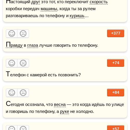
Н
астоящий 
друг
 это тот, кто переключит 
скорость
коробки передач 
машины
, когда ты за рулем 
разговариваешь по телефону и 
куришь
… 
+377
П
равду
 в 
глаза
 лучше говорить по телефону.
+74
Т
елефон с камерой есть позвонить?
+84
С
егодня осознала, что 
весна
 — это когда идёшь по улице 
и говоришь по телефону, а 
руке
 не холодно. 
+57