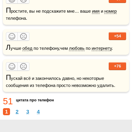
П
ростите, вы не подскажите мне… ваше 
имя
 и 
номер
телефона.
+54
Л
учше 
обед
 по телефону,чем 
любовь
 по 
интернету
.
+76
П
ускай всё и закончилось давно, но некоторые 
сообщения из телефона просто невозможно удалить.
51
цитата про телефон
1
2
3
4