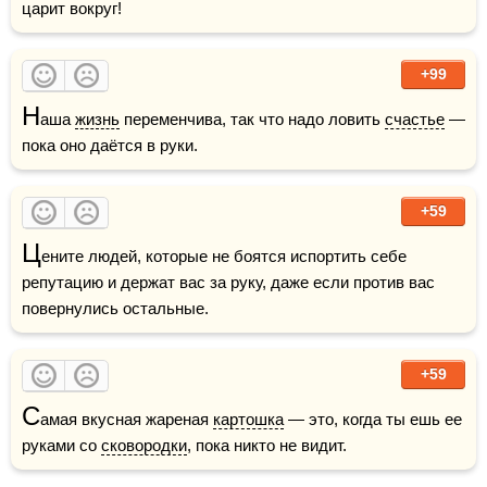
царит вокруг!    
+99
Н
аша 
жизнь
 переменчива, так что надо ловить 
счастье
 — 
пока оно даётся в руки.
+59
Ц
ените людей, которые не боятся испортить себе 
репутацию и держат вас за руку, даже если против вас 
повернулись остальные.
+59
С
амая вкусная жареная 
картошка
 — это, когда ты ешь ее 
руками со 
сковородки
, пока никто не видит.