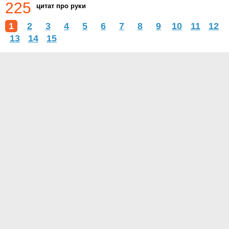
225
цитат про руки
1
2
3
4
5
6
7
8
9
10
11
12
13
14
15
О проекте
Контакты
Условия использования