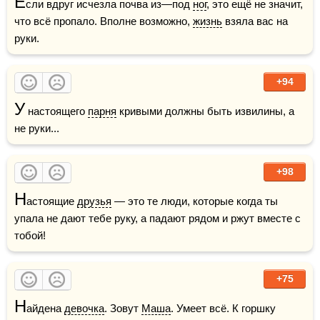
Е
сли вдруг исчезла почва из—под 
ног
, это ещё не значит, 
что всё пропало. Вполне возможно, 
жизнь
 взяла вас на 
руки.
+94
У
 настоящего 
парня
 кривыми должны быть извилины, а 
не руки... 
+98
Н
астоящие 
друзья
 — это те люди, которые когда ты 
упала не дают тебе руку, а падают рядом и ржут вместе с 
тобой! 
+75
Н
айдена 
девочка
. Зовут 
Маша
. Умеет всё. К горшку 