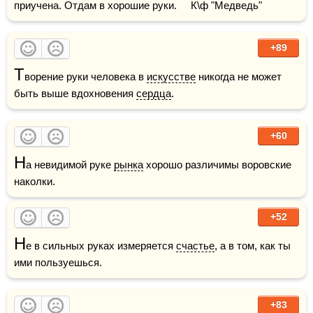
приучена. Отдам в хорошие руки.     К\ф "Медведь"
+89
Т
ворение руки человека в 
искусстве
 никогда не может 
быть выше вдохновения 
сердца
.
+60
Н
а невидимой руке 
рынка
 хорошо различимы воровские 
наколки.
+52
Н
е в сильных руках измеряется 
счастье
, а в том, как ты 
ими пользуешься.
+83