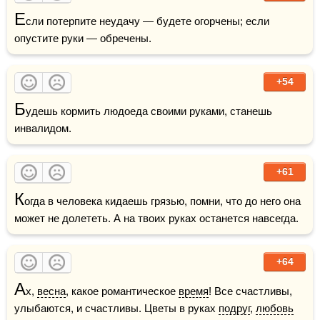
Е
сли потерпите неудачу — будете огорчены; если 
опустите руки — обречены.
+54
Б
удешь кормить людоеда своими руками, станешь 
инвалидом.
+61
К
огда в человека кидаешь грязью, помни, что до него она 
может не долететь. А на твоих руках останется навсегда.
+64
А
х, 
весна
, какое романтическое 
время
! Все счастливы, 
улыбаются, и счастливы. Цветы в руках 
подруг
, 
любовь