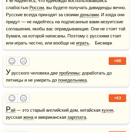
е надейтесь, что единожды воспользовавшись 
слабостью 
России
, вы будете получать дивиденды вечно. 
Русские всегда приходят за своими 
деньгами
. И когда они 
придут — не надейтесь на подписанные вами иезуитские 
соглашения, якобы вас оправдывающие. Они не стоят той 
бумаги, на которой написаны. Поэтому с русскими стоит 
или играть честно, или вообще не 
играть
.    Бисмарк
+88
У
 русского человека две 
проблемы
: доработать до 
пятницы и не умереть до 
понедельника
.
+63
Р
ай
 — это старый английский дом, китайская 
кухня
, 
русская 
жена
 и американская 
зарплата
. 