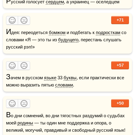
Р
усский голосует 
сердцем
, а украинец — оселедцем
+71
И
дея: переодеться 
бомжом
 и подбегать к 
подросткам
 со 
словами «Я — это ты из 
будущего
, перестань слушать 
русский рэп!»
+57
З
ачем в русском 
языке
 33 
буквы
, если практически все 
можно выразить пятью 
словами
.
+50
В
о дни сомнений, во дни тягостных раздумий о судьбах 
моей 
родины
 — ты один мне поддержка и опора, о 
великий, могучий, правдивый и свободный русский язык! 