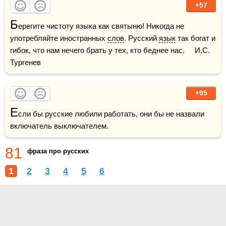
+57
Б
ерегите чистоту языка как святыню! Никогда не 
употребляйте иностранных 
слов
. Русский 
язык
 так богат и 
гибок, что нам нечего брать у тех, кто беднее нас.     И.С. 
Тургенев
+95
Е
сли бы русские любили работать, они бы не назвали 
включатель выключателем.
81
фраза про русских
1
2
3
4
5
6