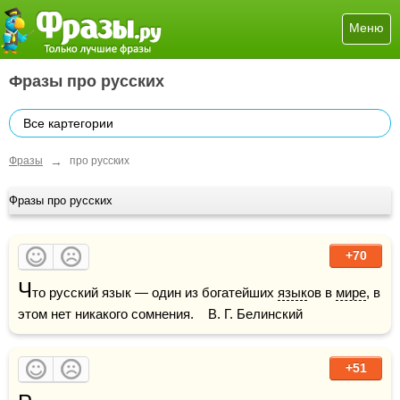
Меню
Фразы про русских
Все картегории
→
Фразы
про русских
Фразы про русских
+70
Ч
то русский язык — один из богатейших 
язык
ов в 
мире
, в 
этом нет никакого сомнения.    В. Г. Белинский
+51