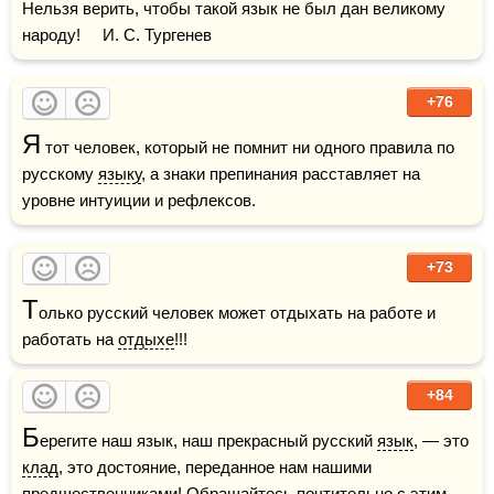
Нельзя верить, чтобы такой язык не был дан великому 
народу!     И. С. Тургенев
+76
Я
 тот человек, который не помнит ни одного правила по 
русскому 
языку
, а знаки препинания расставляет на 
уровне интуиции и рефлексов.
+73
Т
олько русский человек может отдыхать на работе и 
работать на 
отдыхе
!!!
+84
Б
ерегите наш язык, наш прекрасный русский 
язык
, — это 
клад
, это достояние, переданное нам нашими 
предшественниками! Обращайтесь почтительно с этим 