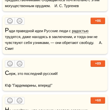
могущественным орудием.    И. С. Тургенев
+86
Р
ади праведной идеи Русские люди с 
радостью
трудятся, даже находясь в заключении, и тогда они не 
чувствуют себя узниками, — они обретают свободу.     А. 
Смит
+89
С
ерж, это последний русский!

К\ф "Гардемарины, вперед!"
+68
Н