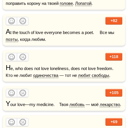
поправить корону на твоей 
голове
. 
Лопатой
.
+82
A
t the touch of love everyone becomes a poet.     Все мы 
поэты
, когда любим. 
+118
H
e, who does not love loneliness, does not love freedom.    
Кто не любит 
одиночества
 — тот не 
любит
свободы
.
+105
Y
our love—my medicine.    Твоя 
любовь
 — моё 
лекарство
.
+69