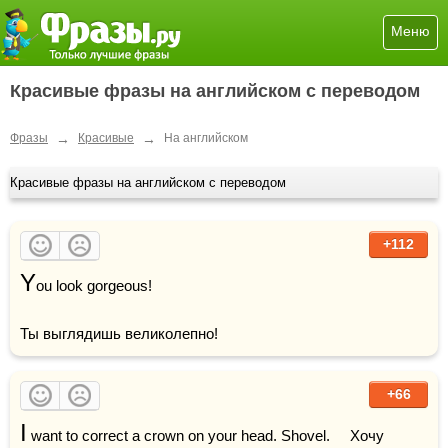
Меню
Красивые фразы на английском с переводом
→
→
Фразы
Красивые
На английском
Красивые фразы на английском с переводом
+112
Y
ou look gorgeous!	

Ты выглядишь великолепно!
+66
I
 want to correct a crown on your head. Shovel.     Хочу 