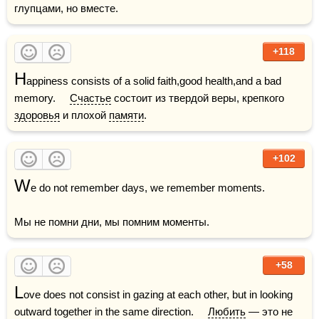
глупцами, но вместе.
+118
H
appiness consists of a solid faith,good health,and a bad 
memory.     
Счастье
 состоит из твердой веры, крепкого 
здоровья
 и плохой 
памяти
.
+102
W
e do not remember days, we remember moments. 

Мы не помни дни, мы помним моменты.
+58
L
ove does not consist in gazing at each other, but in looking 
outward together in the same direction.     
Любить
 — это не 