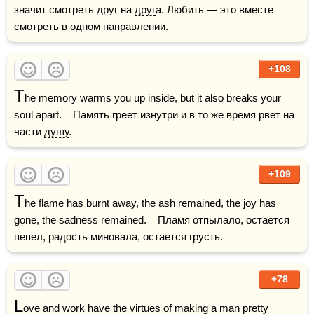
значит смотреть друг на 
друг
а. Любить — это вместе 
смотреть в одном направлении.
+108
T
he memory warms you up inside, but it also breaks your 
soul apart.    
Память
 греет изнутри и в то же 
время
 рвет на 
части 
душу
.
+109
T
he flame has burnt away, the ash remained, the joy has 
gone, the sadness remained.    Пламя отпылало, остается 
пепел, 
радость
 миновала, остается 
грусть
.
+78
L
ove and work have the virtues of making a man pretty 