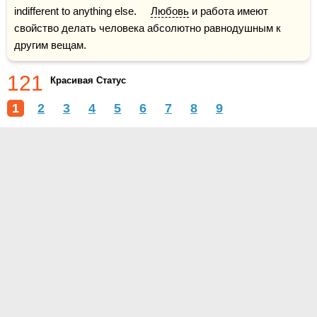
indifferent to anything else.     
Любовь
 и работа имеют 
свойство делать человека абсолютно равнодушным к 
другим вещам. 
121
Красивая Статус
1
2
3
4
5
6
7
8
9