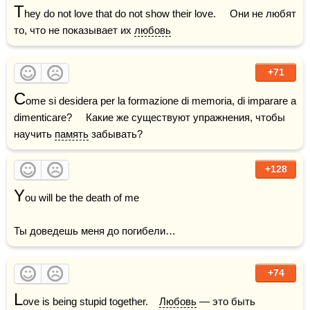
T
hey do not love that do not show their love.     Они не любят 
то, что не показывает их 
любовь
+71
C
ome si desidera per la formazione di memoria, di imparare a 
dimenticare?     Какие же существуют упражнения, чтобы 
научить 
память
 забывать?
+128
Y
ou will be the death of me 

Ты доведешь меня до погибели…
+74
L
ove is being stupid together.    
Любовь
 — это быть 