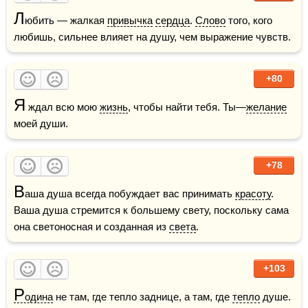
Л
юбить — жалкая 
привычка
сердца
. 
Слово
 того, кого 
любишь, сильнее влияет на душу, чем выражение чувств.   
+80
Я
 ждал всю мою 
жизнь
, чтобы найти тебя. Ты—
желание
моей души.
+78
В
аша душа всегда побуждает вас принимать 
красоту
. 
Ваша душа стремится к большему свету, поскольку сама 
она светоносная и созданная из 
света
. 
+103
Р
одина
 не там, где тепло заднице, а там, где 
тепло
 душе.