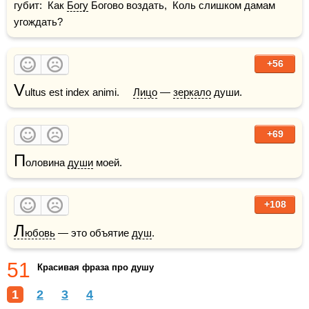
губит:  Как 
Богу
 Богово воздать,  Коль слишком дамам 
угождать?
+56
V
ultus est index animi.     
Лицо
 — 
зеркало
 души.
+69
П
оловина 
души
 моей.
+108
Л
юбовь
 — это объятие 
душ
.
51
Красивая фраза про душу
1
2
3
4