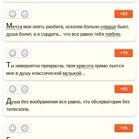
+83
М
ечта
 моя опять разбита, осколки больно 
сердце
 бьют, 
душа болит, а я сердита... что все равно тебя 
люблю
.  
+79
Т
ы невероятно прекрасна, твоя 
красота
 прямо льется 
мне в душу классической 
музыкой
…
+65
Д
уша без воображения все равно, что обсерватория без 
телескопа.
+95