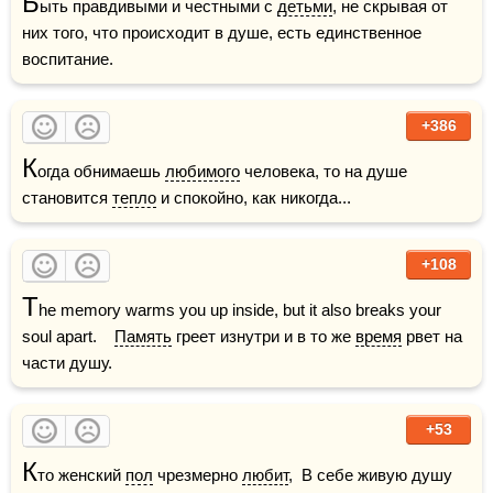
Б
ыть правдивыми и честными с 
детьми
, не скрывая от 
них того, что происходит в душе, есть единственное 
воспитание.
+386
К
огда обнимаешь 
любимого
 человека, то на душе 
становится 
тепло
 и спокойно, как никогда...
+108
T
he memory warms you up inside, but it also breaks your 
soul apart.    
Память
 греет изнутри и в то же 
время
 рвет на 
части душу.
+53
К
то женский 
пол
 чрезмерно 
любит
,  В себе живую душу 