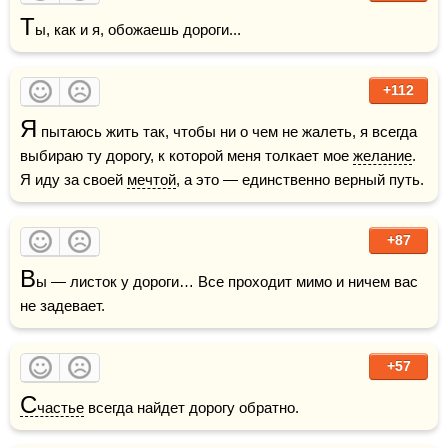
Т
ы, как и я, обожаешь дороги...
+112
Я
 пытаюсь жить так, чтобы ни о чем не жалеть, я всегда 
выбираю ту дорогу, к которой меня толкает мое 
желание
. 
Я иду за своей 
мечтой
, а это — единственно верный путь.
+87
В
ы — листок у дороги… Все проходит мимо и ничем вас 
не задевает.
+57
С
частье
 всегда найдет дорогу обратно.