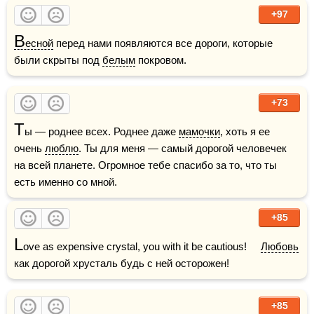
+97
В
есной
 перед нами появляются все дороги, которые 
были скрыты под 
белым
 покровом.
+73
Т
ы — роднее всех. Роднее даже 
мамочки
, хоть я ее 
очень 
люблю
. Ты для меня — самый дорогой человечек 
на всей планете. Огромное тебе спасибо за то, что ты 
есть именно со мной.
+85
L
ove as expensive crystal, you with it be cautious!     
Любовь
как дорогой хрусталь будь с ней осторожен!
+85