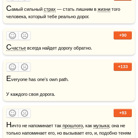
С
амый сильный 
страх
 — стать лишним в 
жизни
 того 
человека, который тебе реально дорог.
+90
С
частье
 всегда найдет дорогу обратно.
+133
E
veryone has one's own path.

У каждого своя дорога.
+93
Н
ичто не напоминает так 
прошлого
, как 
музыка
; она не 
только напоминает его, но вызывает его, и, подобно теням 