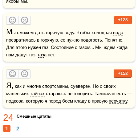
якобы мы.
+128
М
ы сможем дать горячую воду. Чтобы холодная 
вода
превратилась в горячую, ее нужно подогреть. Понятно. 
Для этого нужен газ. Состояние с газом... Мы ждем когда 
нам дадут газ, 
газ
а нет.
+152
Я,
 как и многие 
спортсмены
, суеверен. Но о своих 
маленьких 
тайнах
 стараюсь не говорить. Талисман есть — 
подкова, которую я перед боем кладу в правую 
перчатку
.
24
Смешные цитаты
1
2