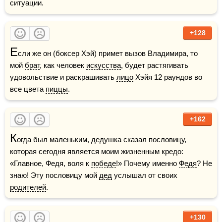
ситуации.
+128
Е
сли же он (боксер Хэй) примет вызов Владимира, то 
мой 
брат
, как человек 
искусства
, будет растягивать 
удовольствие и раскрашивать 
лицо
 Хэйя 12 раундов во 
все цвета 
пиццы
.
+162
К
огда был маленьким, дедушка сказал пословицу, 
которая сегодня является моим жизненным кредо: 
«Главное, Федя, воля к 
победе
!» Почему именно 
Федя
? Не 
знаю! Эту пословицу мой 
дед
 услышал от своих 
родителей
.
+130