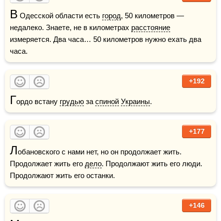
В
 Одесской области есть 
город
, 50 километров — 
недалеко. Знаете, не в километрах 
расстояние
измеряется. Два часа… 50 километров нужно ехать два 
часа.
+192
Г
ордо встану 
грудью
 за 
спиной
Украины
.
+177
Л
обановского с нами нет, но он продолжает жить. 
Продолжает жить его 
дело
. Продолжают жить его люди. 
Продолжают жить его останки.
+146