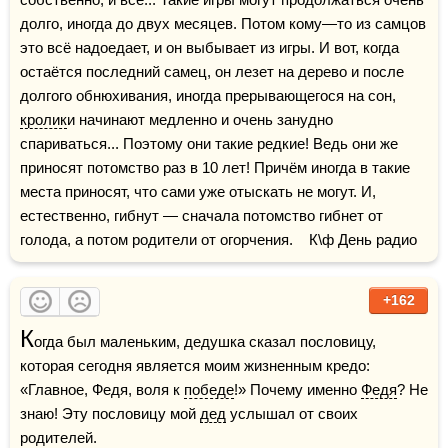
долго, иногда до двух месяцев. Потом кому—то из самцов 
это всё надоедает, и он выбывает из игры. И вот, когда 
остаётся последний самец, он лезет на дерево и после 
долгого обнюхивания, иногда прерывающегося на сон, 
кролик
и начинают медленно и очень занудно 
спариваться... Поэтому они такие редкие! Ведь они же 
приносят потомство раз в 10 лет! Причём иногда в такие 
места приносят, что сами уже отыскать не могут. И, 
естественно, гибнут — сначала потомство гибнет от 
голода, а потом родители от огорчения.    К\ф День радио
+162
К
огда был маленьким, дедушка сказал пословицу, 
которая сегодня является моим жизненным кредо: 
«Главное, Федя, воля к 
победе
!» Почему именно 
Федя
? Не 
знаю! Эту пословицу мой 
дед
 услышал от своих 
родителей.