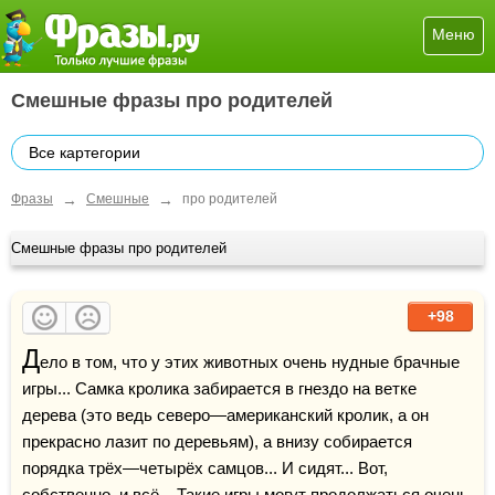
Меню
Смешные фразы про родителей
Все картегории
→
→
Фразы
Смешные
про родителей
Смешные фразы про родителей
+98
Д
ело в том, что у этих животных очень нудные брачные 
игры... Самка кролика забирается в гнездо на ветке 
дерева (это ведь северо—американский кролик, а он 
прекрасно лазит по деревьям), а внизу собирается 
порядка трёх—четырёх самцов... И сидят... Вот, 
собственно, и всё... Такие игры могут продолжаться очень 