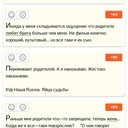
+64
И
ногда у меня складывается ощущение что родители 
любят
брата
 больше чем меня. Не фильм конечно 
хороший, культовый... но все таки я их сын.
+90
П
ереживают родителей. А я наказываю. Жестоко 
наказываю.

К\ф Наша Russia. Яйца судьбы
+83
Р
аньше мне родители что—то запрещали, теперь 
жена
... 
Когда же я все—таки повзрослею?     "О чем говорят 