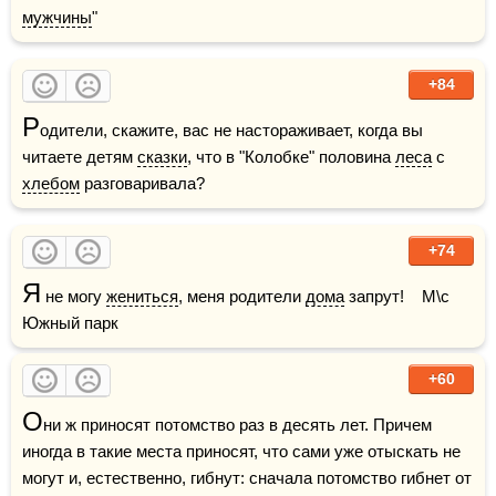
мужчины
"
+84
Р
одители, скажите, вас не настораживает, когда вы 
читаете детям 
сказки
, что в "Колобке" половина 
леса
 с 
хлебом
 разговаривала?
+74
Я
 не могу 
жениться
, меня родители 
дома
 запрут!    М\с 
Южный парк
+60
О
ни ж приносят потомство раз в десять лет. Причем 
иногда в такие места приносят, что сами уже отыскать не 
могут и, естественно, гибнут: сначала потомство гибнет от 