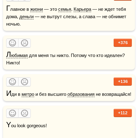
Г
лавное в 
жизни
 — это 
семья
. 
Карьера
 — не ждет тебя 
дома, 
деньги
 — не вытрут слезы, а слава — не обнимет 
ночью.
+376
Л
юбимая
 для меня ты никто. Потому что кто идеален? 
Никто!
+136
И
ди в 
метро
 и без высшего 
образования
 не возвращайся!
+112
Y
ou look gorgeous!	
