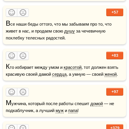
+57
В
се наши беды оттого, что мы забываем про то, что 
живет в нас, и продаем свою 
душу
 за чечевичную 
похлебку телесных радостей.
+83
К
то избирает между умом и 
красотой
, тот должен взять 
красивую своей дамой 
сердца
, а умную — своей 
женой
.
+97
М
ужчина, который после работы спешит 
домой
 — не 
подкаблучник, а лучший 
муж
 и 
папа
!
+379