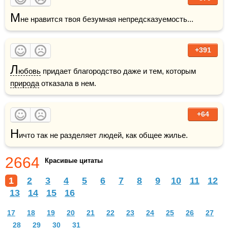
М
не нравится твоя безумная непредсказуемость...
+391
Л
юбовь
 придает благородство даже и тем, которым 
природа
 отказала в нем.
+64
Н
ичто так не разделяет людей, как общее жилье.
2664
Красивые цитаты
1
2
3
4
5
6
7
8
9
10
11
12
13
14
15
16
17
18
19
20
21
22
23
24
25
26
27
28
29
30
31