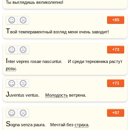
Ты выглядишь великолепно!
+85
Т
+73
I
nter vepres rosae nascuntur.     И среди терновника растут 
розы
.
+71
J
uventus ventus.     
Молодость
 ветрена.
+57
S
ogna senza paura.    Мечтай без 
страха
.