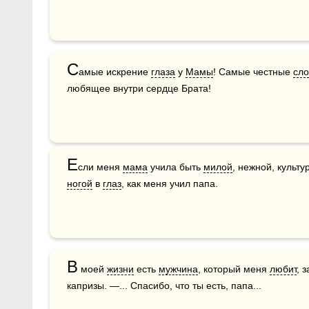
С
амые искрение 
глаза
 у 
Мамы
! Самые честные 
сло
любящее внутри сердце Брата!
Е
сли меня 
мама
 учила быть 
милой
ногой
 в 
глаз
, как меня учил папа.
В
 моей 
жизни
 есть 
мужчина
, который меня 
любит
, 
капризы. —... Спасибо, что ты есть, папа...