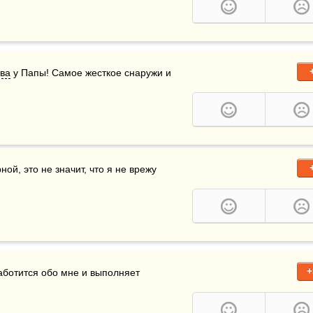
ва
 у Папы! Самое жесткое снаружи и 
, нежной, культурной, это не значит, что я не врежу 
+
заботится обо мне и выполняет 