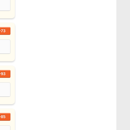
+73
+93
+85