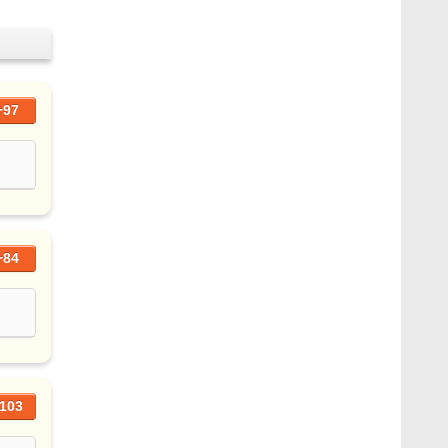
+97
+84
103