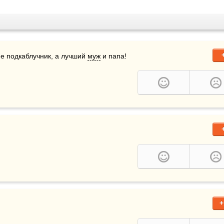
е подкаблучник, а лучший 
муж
 и папа!
+