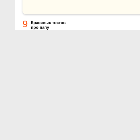
9
Красивых тостов
про папу