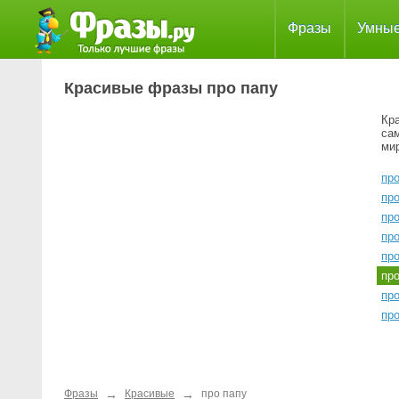
Фразы
Умны
Красивые фразы про папу
Кра
сам
мир
про
про
пр
пр
пр
пр
пр
пр
→
→
Фразы
Красивые
про папу