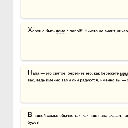
Х
орошо быть 
дома
 с папой!! Ничего не видит, ниче
П
апа — это святое, берегите его, как бережете 
мам
вас, ведь именно вами они радуются, именно вы — 
В
 нашей 
семье
 обычно так: как наш папа сказал, 
будет!