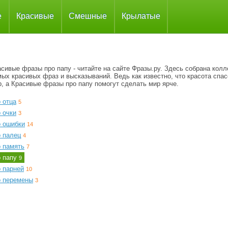
е
Красивые
Смешные
Крылатые
сивые фразы про папу - читайте на сайте Фразы.ру. Здесь собрана колл
ых красивых фраз и высказываний. Ведь как известно, что красота спас
, а Красивые фразы про папу помогут сделать мир ярче.
 отца
5
 очки
3
о ошибки
14
о палец
4
о память
7
о папу
9
о парней
10
о перемены
3