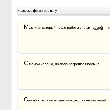
Красивые фразы про папу
М
ужчина, который после работы спешит 
домой
 — н
С
мамой
 хорошо, но папа разрешает больше.
С
амый классный аттракцион 
детства
 — это папа!