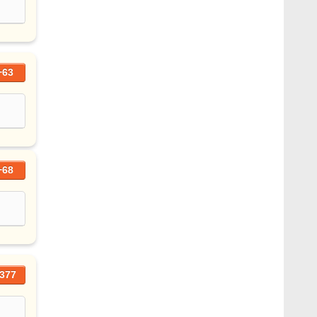
+63
+68
377