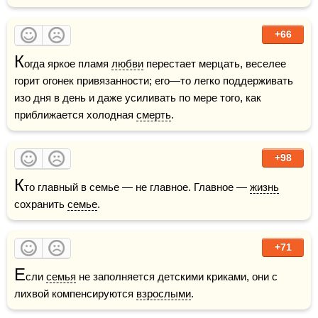
+66
К
огда яркое пламя 
любви
 перестает мерцать, веселее 
горит огонек привязанности; его—то легко поддерживать 
изо дня в день и даже усиливать по мере того, как 
приближается холодная 
смерть
.
+98
К
то главный в семье — не главное. Главное — 
жизнь
сохранить 
семье
.
+71
Е
сли 
семья
 не заполняется детскими криками, они с 
лихвой компенсируются 
взрослыми
.