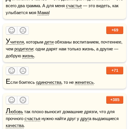
всего два грамма. А для меня 
счастье
 — это видеть, как 
улыбается моя 
Мама
!
+69
У
чителя
, которым 
дети
 обязаны воспитанием, почтеннее, 
чем 
родители
: одни дарят нам только жизнь, а другие — 
добрую 
жизнь
.
+71
Е
сли боитесь 
одиночества
, то не 
женитесь
.
+385
Л
юбовь
 так плохо выносит домашние дрязги, что для 
прочного 
счастья
 нужно найти друг у 
друг
а выдающиеся 
качества
.