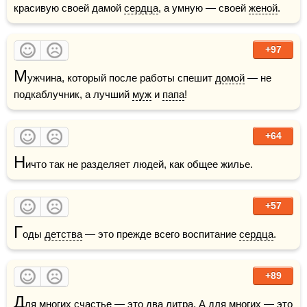
красивую своей дамой 
сердца
, а умную — своей 
женой
.
+97
М
ужчина, который после работы спешит 
домой
 — не 
подкаблучник, а лучший 
муж
 и 
папа
!
+64
Н
ичто так не разделяет людей, как общее жилье.
+57
Г
оды 
детства
 — это прежде всего воспитание 
сердца
.
+89
Д
ля многих счастье — это два литра. А для многих — это 