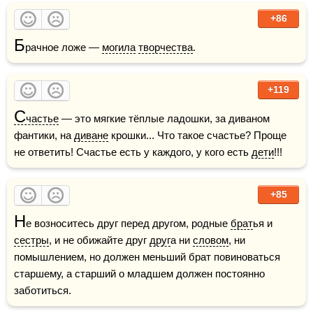
+86
Б
рачное ложе — 
могила
творчества
.
+119
С
частье
 — это мягкие тёплые ладошки, за диваном 
фантики, на 
диване
 крошки... Что такое счастье? Проще 
не ответить! Счастье есть у каждого, у кого есть 
дети
!!!
+85
Н
е возноситесь друг перед другом, родные 
брат
ья и 
сестры
, и не обижайте друг 
друг
а ни 
словом
, ни 
помышлением, но должен меньший брат повиноваться 
старшему, а старший о младшем должен постоянно 
заботиться.