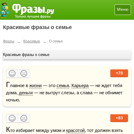
Меню
Красивые фразы о семье
→
→
Фразы
Красивые
О семье
Красивые фразы о семье
+78
Г
лавное в 
жизни
 — это 
семья
. 
Карьера
 — не ждет тебя 
дома, 
деньги
 — не вытрут слезы, а слава — не обнимет 
ночью.
+83
К
то избирает между умом и 
красотой
, тот должен взять 