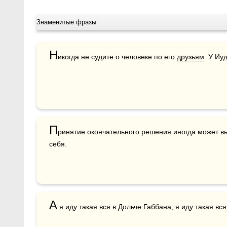
Знаменитые фразы
Н
икогда не судите о человеке по его 
друзьям
. У Иу
П
ринятие окончательного решения иногда может вы
себя.
А
 я иду такая вся в Дольче Габбана, я иду такая вся