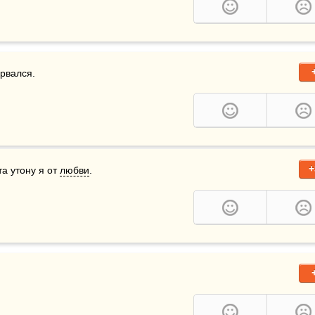
орвался.
+
а утону я от 
любви
.