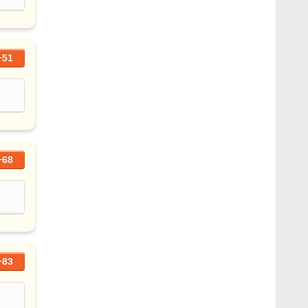
+51
+68
+83