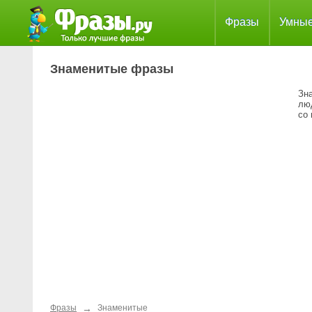
Фразы
Умны
Знаменитые фразы
Зн
лю
со 
→
Фразы
Знаменитые