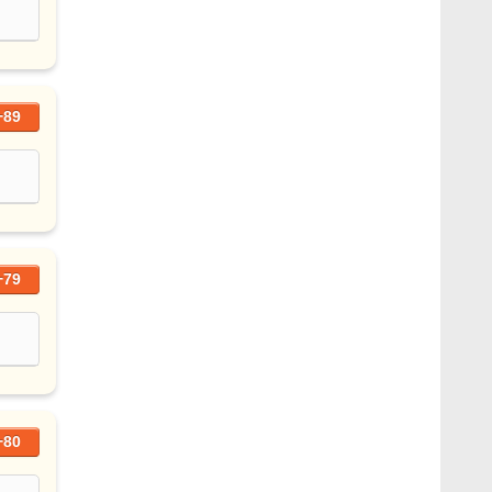
+89
+79
+80