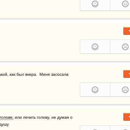
акой, как был вчера.  Меня засосала 
голове
, или лечить голову, не думая о 
душу.