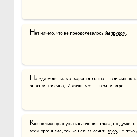
Н
ет ничего, что не преодолевалось бы 
трудом
.  
Н
е жди меня, 
мама
, хорошего сына,  Твой сын не т
опасная трясина,  И 
жизнь
 моя — вечная 
игра
.
К
ак нельзя приступить к 
лечению
глаза
, не думая о 
всем организме, так же нельзя лечить 
тело
, не леча 