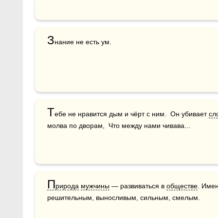
З
нание не есть ум.
Т
ебе не нравится дым и чёрт с ним.  Он убивает 
сл
молва по дворам,  Что между нами чивава...
П
рирода
мужчины
 — развиваться в 
обществе
. Имен
решительным, выносливым, сильным, смелым.