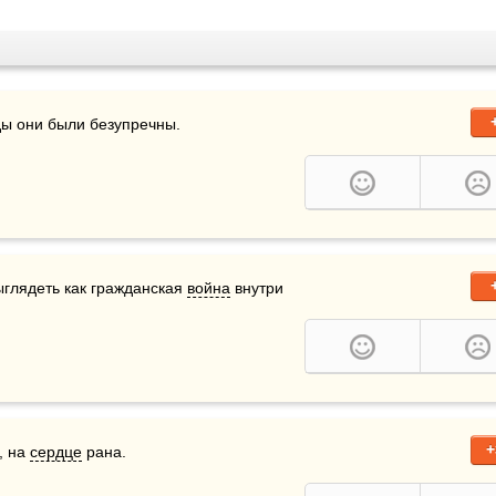
ды они были безупречны.
глядеть как гражданская 
война
 внутри 
+
, на 
сердце
 рана.