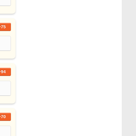
+75
+94
+70