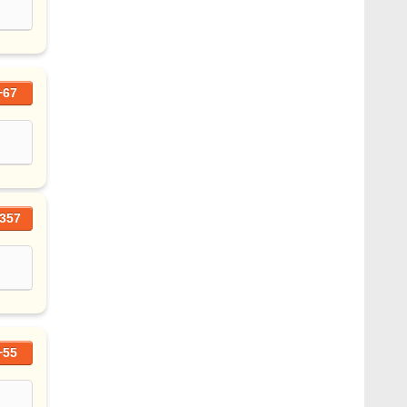
+67
357
+55