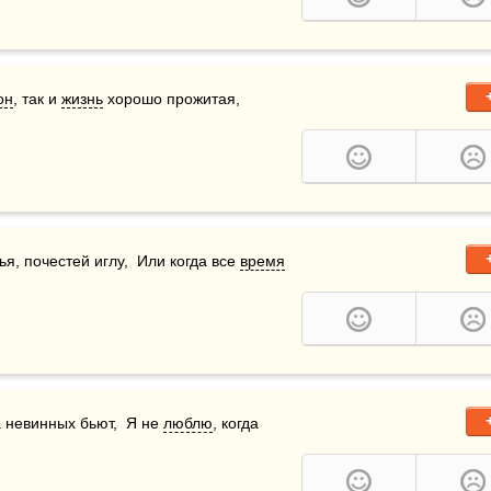
он
, так и 
жизнь
 хорошо прожитая, 
я, почестей иглу,  Или когда все 
время
 невинных бьют,  Я не 
люблю
, когда 