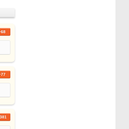
+68
+77
381