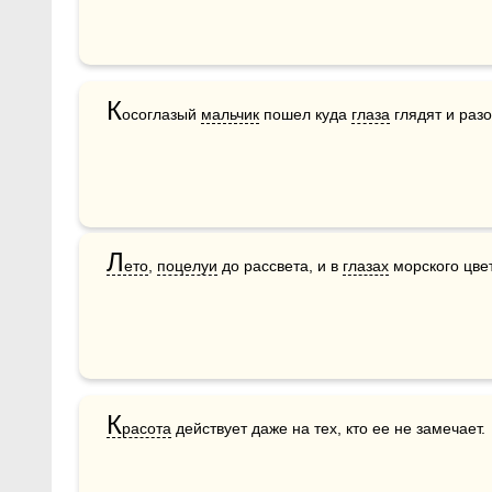
К
осоглазый 
мальчик
 пошел куда 
глаза
 глядят и раз
Л
ето
, 
поцелуи
 до рассвета, и в 
глазах
 морского цвет
К
расота
 действует даже на тех, кто ее не замечает.