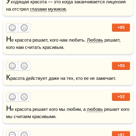
У
ходящая красота — это когда заканчивается лицензия 
на отстрел 
глазами
мужиков
.
+85
Н
е красота решает, кого нам любить. 
Любовь
 решает, 
кого нам считать красивым.
+55
К
расота действует даже на тех, кто ее не замечает.
+52
Н
е красота решает кого мы любим, а 
любовь
 решает кого 
мы считаем красивыми.
+81