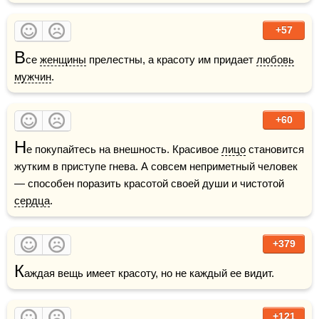
+57
В
се 
женщины
 прелестны, а красоту им придает 
любовь
мужчин
.
+60
Н
е покупайтесь на внешность. Красивое 
лицо
 становится 
жутким в приступе гнева. А совсем неприметный человек 
— способен поразить красотой своей души и чистотой 
сердца
.
+379
К
аждая вещь имеет красоту, но не каждый ее видит.
+121