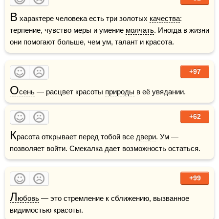
В
 характере человека есть три золотых 
качества
: 
терпение, чувство меры и умение 
молчать
. Иногда в жизни 
они помогают больше, чем ум, талант и красота.
+97
О
сень
 — расцвет красоты 
природы
 в её увядании.
+62
К
расота открывает перед тобой все 
двери
. Ум — 
позволяет войти. Смекалка дает возможность остаться.
+99
Л
юбовь
 — это стремление к сближению, вызванное 
видимостью красоты. 