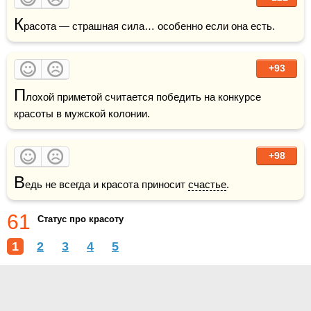
К
расота — страшная сила… особенно если она есть. 
+93
П
лохой приметой считается победить на конкурсе 
красоты в мужской колонии.
+98
В
едь не всегда и красота приносит 
счастье
.
61
Статус про красоту
1
2
3
4
5