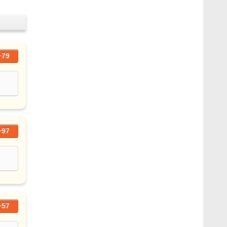
+79
+97
+57