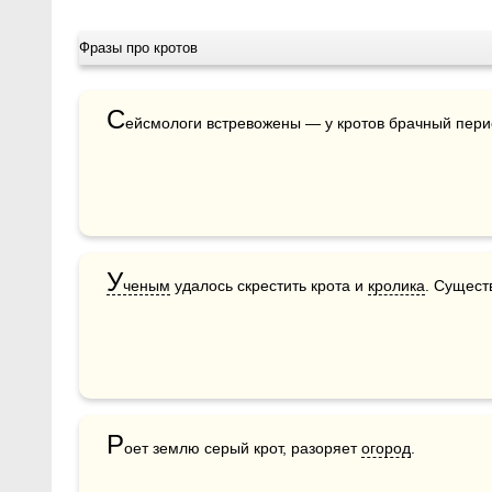
Фразы про кротов
С
ейсмологи встревожены — у кротов брачный пери
У
ченым
 удалось скрестить крота и 
кролика
. Существ
Р
оет землю серый крот, разоряет 
огород
.