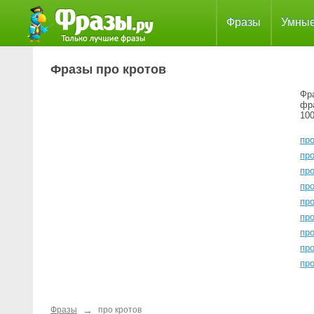
Фразы
Умны
Фразы про кротов
Фра
фр
100
пр
пр
про
про
пр
пр
про
про
пр
→
Фразы
про кротов