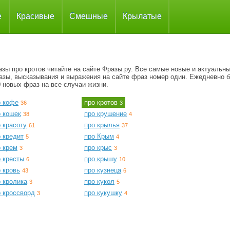
е
Красивые
Смешные
Крылатые
зы про кротов читайте на сайте Фразы.ру. Все самые новые и актуальн
азы, высказывания и выражения на сайте фраз номер один. Ежедневно 
 новых фраз на все случаи жизни.
о кофе
про кротов
36
3
о кошек
про крушение
38
4
 красоту
про крылья
61
37
 кредит
про Крым
5
4
о крем
про крыс
3
3
о кресты
про крышу
6
10
 кровь
про кузнеца
43
6
 кролика
про кукол
3
5
о кроссворд
про кукушку
3
4