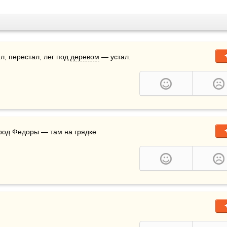
 перестал, лег под 
деревом
 — устал.
 Егора огород, там есть редька и горох. Рядом огород Федоры — там на грядке 