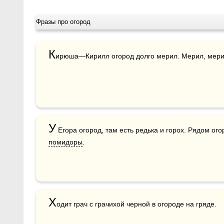
Фразы про огород
К
ирюша—Кирилл огород долго мерил. Мерил, мерил,
У
помидоры
.
Х
одит грач с грачихой черной в огороде на гряде.