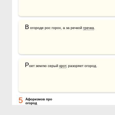
В
 огороде рос горох, а за речкой 
гречка
.
Р
оет землю серый 
крот
, разоряет огород.
5
Афоризмов про
огород