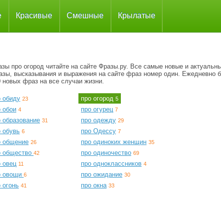
е
Красивые
Смешные
Крылатые
зы про огород читайте на сайте Фразы.ру. Все самые новые и актуальн
азы, высказывания и выражения на сайте фраз номер один. Ежедневно 
 новых фраз на все случаи жизни.
о обиду
про огород
23
5
 обои
про огурец
4
7
о образование
про одежду
31
29
 обувь
про Одессу
6
7
о общение
про одиноких женщин
26
35
о общество
про одиночество
42
69
 овец
про одноклассников
11
4
о овощи
про ожидание
6
30
 огонь
про окна
41
33