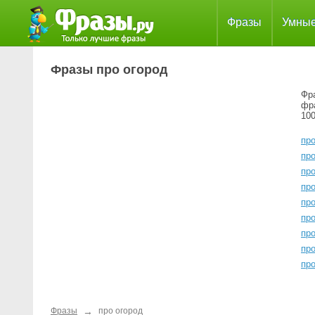
Фразы
Умны
Фразы про огород
Фра
фр
100
пр
про
пр
про
пр
пр
про
пр
про
→
Фразы
про огород