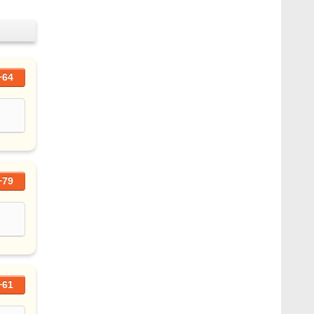
+64
+79
+61