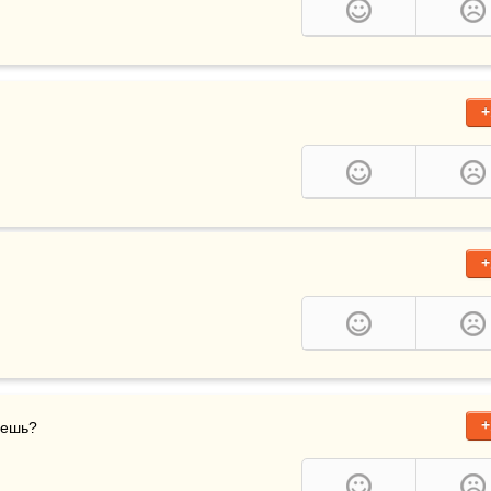
+
+
+
дешь?