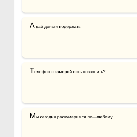
А
 дай 
деньги
 подержать!
Т
елефон
 с камерой есть позвонить?
М
ы сегодня раскумаримся по—любому.