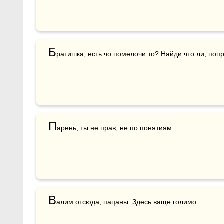
Б
ратишка, есть чо помелочи то? Найди что ли, попр
П
арень
, ты не прав, не по понятиям.
В
алим отсюда, 
пацаны
. Здесь ваще голимо.