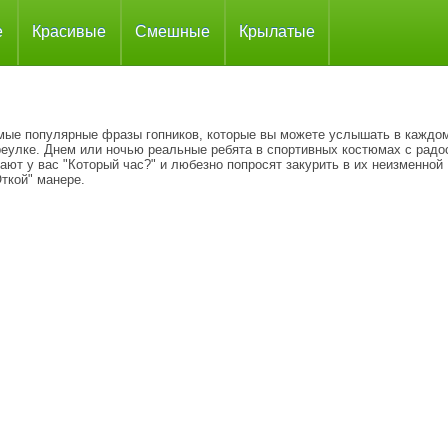
е
Красивые
Смешные
Крылатые
мые популярные фразы гопников, которые вы можете услышать в каждо
реулке. Днем или ночью реальные ребята в спортивных костюмах с радо
ают у вас "Который час?" и любезно попросят закурить в их неизменной
ткой" манере.