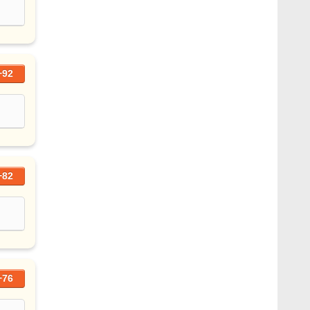
+92
+82
+76