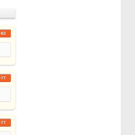
+83
+77
+77