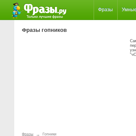
Фразы
Умны
Фразы гопников
Са
пе
узн
"чО
→
Фразы
Гопники