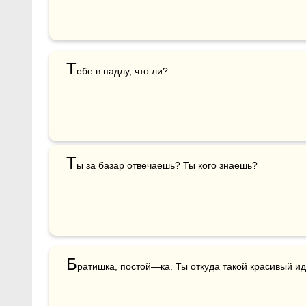
Т
ебе в падлу, что ли?
Т
ы за базар отвечаешь? Ты кого знаешь?
Б
ратишка, постой—ка. Ты откуда такой красивый и