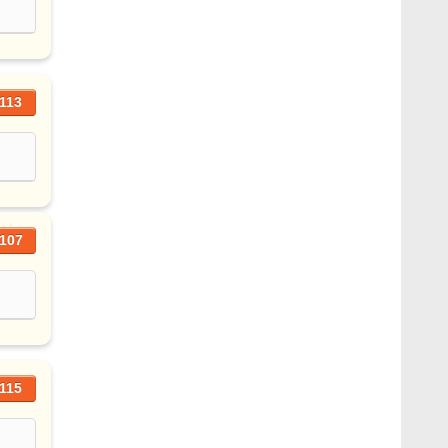
113
107
115