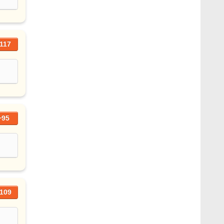
117
+95
109