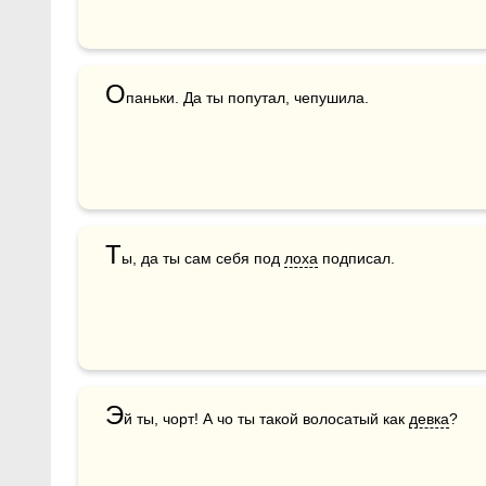
О
паньки. Да ты попутал, чепушила.
Т
ы, да ты сам себя под 
лоха
 подписал.
Э
й ты, чорт! А чо ты такой волосатый как 
девка
?