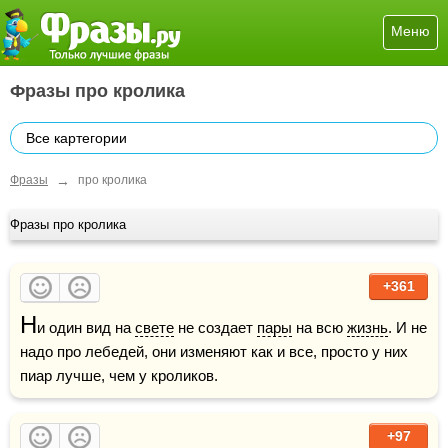
Меню
Фразы про кролика
Все картегории
→
Фразы
про кролика
Фразы про кролика
+361
Н
и один вид на 
свете
 не создает 
пары
 на всю 
жизнь
. И не 
надо про лебедей, они изменяют как и все, просто у них 
пиар лучше, чем у кроликов.
+97