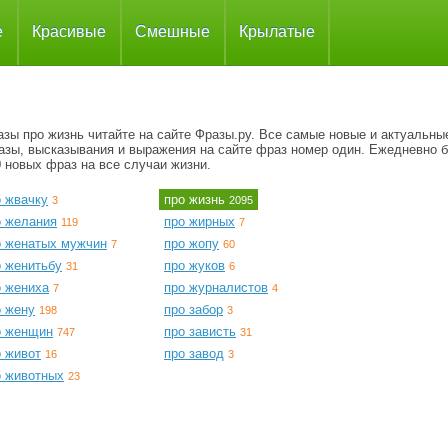
е
Красивые
Смешные
Крылатые
зы про жизнь читайте на сайте Фразы.ру. Все самые новые и актуальны
азы, высказывания и выражения на сайте фраз номер один. Ежедневно 
 новых фраз на все случаи жизни.
о жвачку
про жизнь
3
2095
о желания
про жирных
119
7
о женатых мужчин
про жопу
7
60
о женитьбу
про жуков
31
6
о жениха
про журналистов
7
4
о жену
про забор
198
3
о женщин
про зависть
747
31
о живот
про завод
16
3
о животных
23