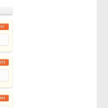
+67
372
401