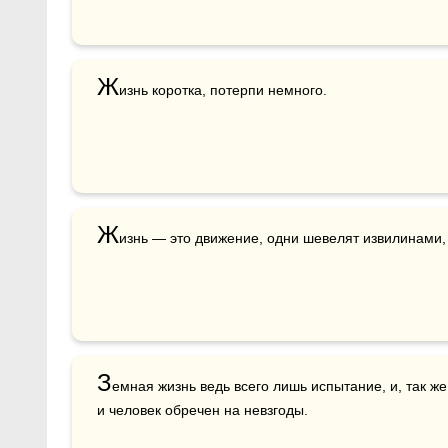
Ж
изнь коротка, потерпи немного.
Ж
изнь — это движение, одни шевелят извилинами
З
емная жизнь ведь всего лишь испытание, и, так же 
и человек обречен на невзгоды.