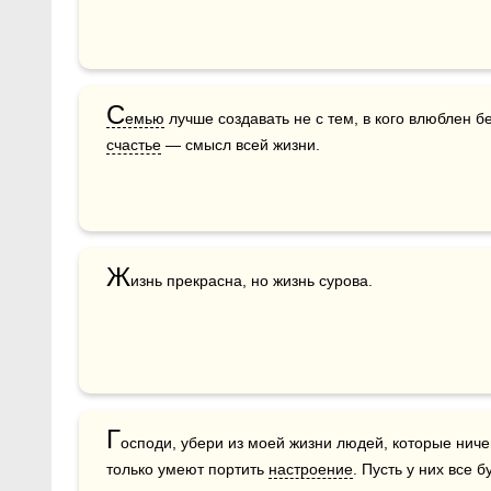
С
емью
 лучше создавать не с тем, в кого влюблен бе
счастье
 — смысл всей жизни.
Ж
изнь прекрасна, но жизнь сурова.
Г
осподи, убери из моей жизни людей, которые ничег
только умеют портить 
настроение
. Пусть у них все 