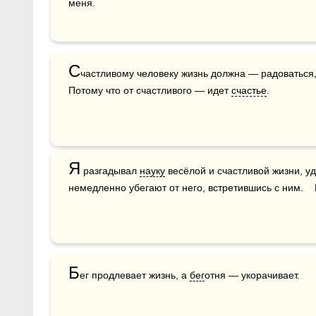
меня.
С
частливому человеку жизнь должна — радоваться, 
Потому что от счастливого — идет 
счастье
.
Я
 разгадывал 
науку
 весёлой и счастливой жизни, у
немедленно убегают от него, встретившись с ним.    
Б
ег продлевает жизнь, а 
бег
отня — укорачивает.