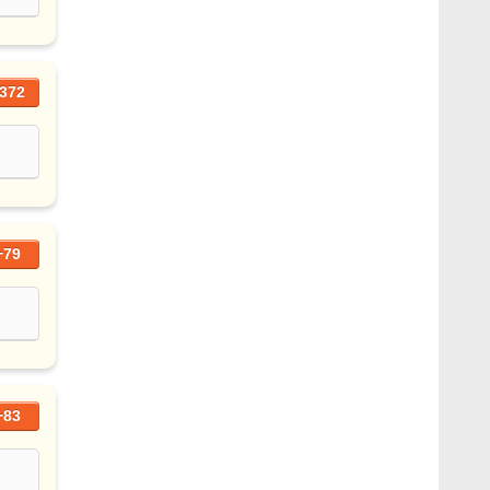
372
+79
+83