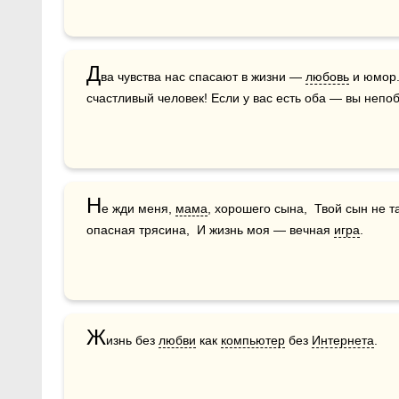
Д
ва чувства нас спасают в жизни — 
любовь
 и юмор.
счастливый человек! Если у вас есть оба — вы непо
Н
е жди меня, 
мама
, хорошего сына,  Твой сын не т
опасная трясина,  И жизнь моя — вечная 
игра
.
Ж
изнь без 
любви
 как 
компьютер
 без 
Интернета
.