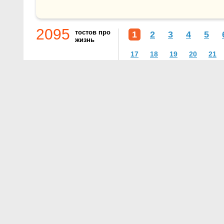
2095
тостов про
1
2
3
4
5
жизнь
17
18
19
20
21