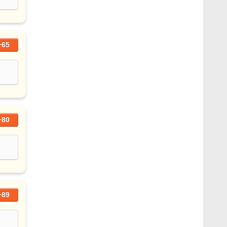
+65
+80
+89