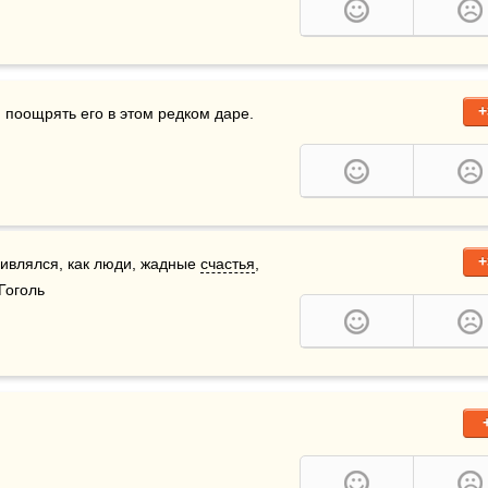
+
поощрять его в этом редком даре. 
+
дивлялся, как люди, жадные 
счастья
, 
Гоголь