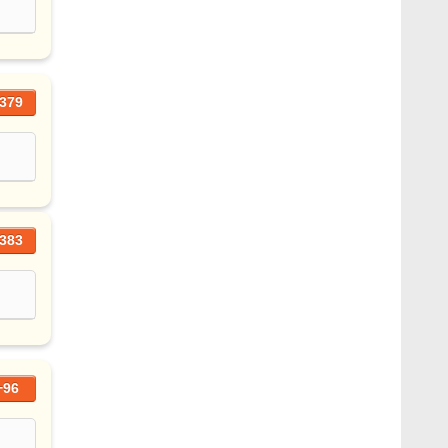
379
383
+96