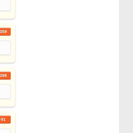
359
398
+91