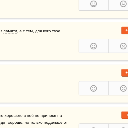
+
з 
памяти
, а с тем, для кого твое 
+
о хорошего в неё не приносят, а 
будет хорошо, но только подальше от 