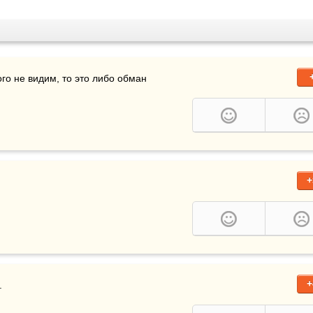
сли нам говорят, что жизнь налаживается, а мы этого не видим, то это либо обман 
+
+
.