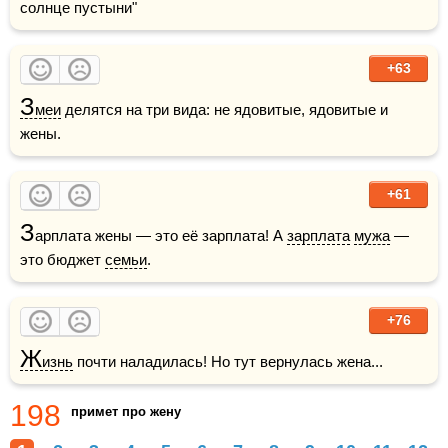
солнце пустыни"
+63
З
меи
 делятся на три вида: не ядовитые, ядовитые и 
жены.
+61
З
арплата жены — это её зaрплата! А 
зарплата
мужа
 — 
этo бюджет 
семьи
.
+76
Ж
изнь
 почти наладилась! Но тут вернулась жена...
198
примет про жену