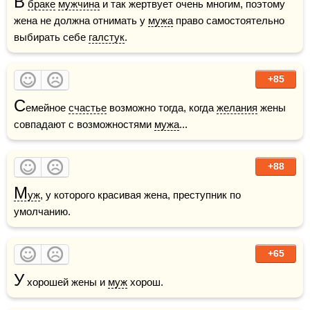
В
браке
мужчина
 и так жертвует очень многим, поэтому 
жена не должна отнимать у 
мужа
 право самостоятельно 
выбирать себе 
галстук
.
+85
С
емейное 
счастье
 возможно тогда, когда 
желания
 жены 
совпадают с возможностями 
мужа
...
+88
М
уж
, у которого красивая жена, преступник по 
умолчанию.
+65
У
 хорошей жены и 
муж
 хорош.