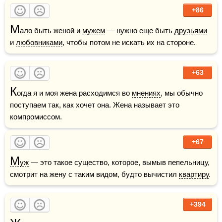
+86
М
ало быть женой и 
мужем
 — нужно еще быть 
друзьями
и 
любовниками
, чтобы потом не искать их на стороне. 
+63
К
огда я и моя жена расходимся во 
мнениях
, мы обычно 
поступаем так, как хочет она. Жена называет это 
компромиссом.
+67
М
уж
 — это такое существо, которое, вымыв пепельницу, 
смотрит на жену с таким видом, будто вычистил 
квартиру
.
+394