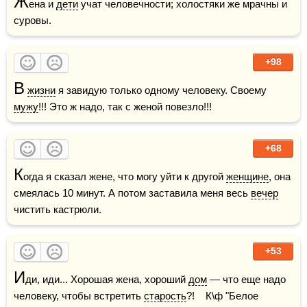
Ж
ена и 
дети
 учат человечности; холостяки же мрачны и 
суровы.
+98
В
жизни
 я завидую только одному человеку. Своему 
мужу
!!! Это ж надо, так с женой повезло!!!
+68
К
огда я сказал жене, что могу уйти к другой 
женщине
, она 
смеялась 10 минут. А потом заставила меня весь 
вечер
чистить кастрюли.
+53
И
ди, иди... Хорошая жена, хороший 
дом
 — что еще надо 
человеку, чтобы встретить 
старость
?!    К\ф "Белое 