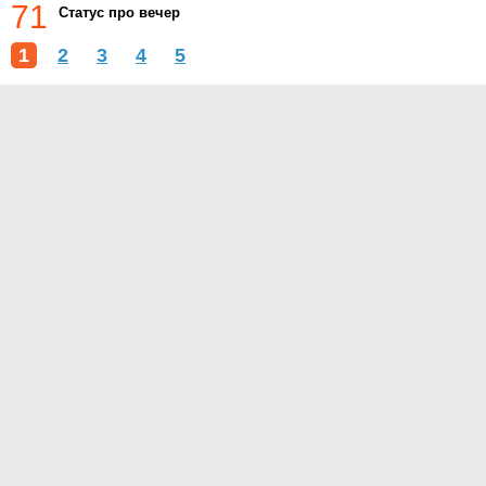
71
Статус про вечер
1
2
3
4
5
О проекте
Контакты
Условия использования