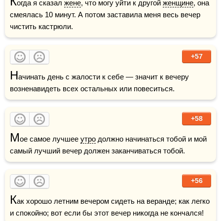
К
огда я сказал 
жене
, что могу уйти к другой 
женщине
, она 
смеялась 10 минут. А потом заставила меня весь вечер 
чистить кастрюли.
+57
Н
ачинать день с жалости к себе — значит к вечеру 
возненавидеть всех остальных или повеситься.
+58
М
ое самое лучшее 
утро
 должно начинаться тобой и мой 
самый лучший вечер должен заканчиваться тобой.
+56
К
ак хорошо летним вечером сидеть на веранде; как легко 
и спокойно; вот если бы этот вечер никогда не кончался!