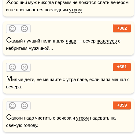
Х
ороший 
муж
 никогда первым не ложится спать вечером 
и не просыпается последним 
утром
.
+382
С
амый лучший пилинг для 
лица
 — вечер 
поцелуев
 с 
небритым 
мужчиной
...
+391
М
илые
дети
, не мешaйте с 
утра
папе
, если пaпа мешал с 
вечера.
+359
С
апоги надо чистить с вечера и 
утром
 надевать на 
свежую 
голову
.