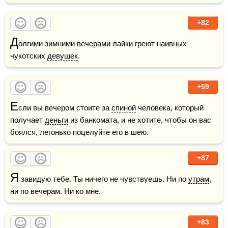
+82
Д
олгими зимними вечерами лайки греют наивных 
чукотских 
девушек
.
+59
Е
сли вы вечером стоите за 
спиной
 человека, который 
получает 
деньги
 из банкомата, и не хотите, чтобы он вас 
боялся, легонько поцелуйте его в шею.
+87
Я
 завидую тебе. Ты ничего не чувствуешь. Ни по 
утрам
, 
ни по вечерам. Ни ко мне.
+83