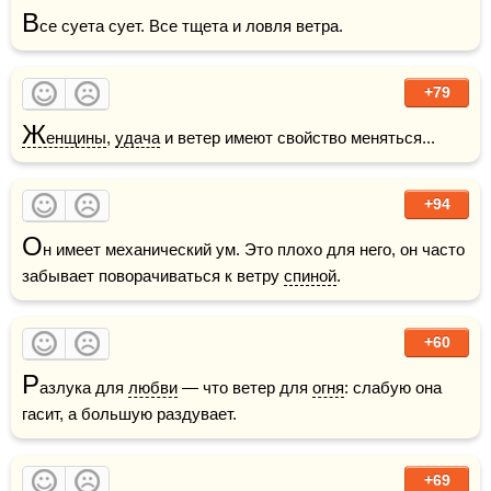
В
се суета сует. Все тщета и ловля ветра.
+79
Ж
енщины
, 
удача
 и ветер имеют свойство меняться...
+94
О
н имеет механический ум. Это плохо для него, он часто 
забывает поворачиваться к ветру 
спиной
.
+60
Р
азлука для 
любви
 — что ветер для 
огня
: слабую она 
гасит, а большую раздувает. 
+69