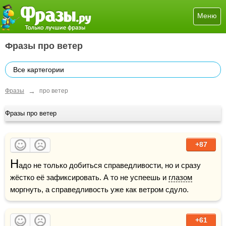
Меню
Фразы про ветер
Все картегории
→
Фразы
про ветер
Фразы про ветер
+87
Н
адо не только добиться справедливости, но и сразу 
жёстко её зафиксировать. А то не успеешь и 
глазом
моргнуть, а справедливость уже как ветром сдуло.
+61