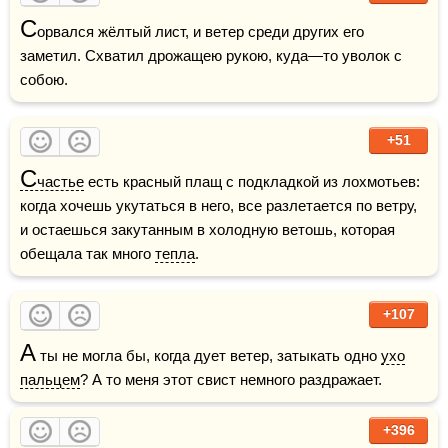
С
орвался жёлтый лист, и ветер среди других его 
заметил. Схватил дрожащею рукою, куда—то уволок с 
собою.
+51
С
частье
 есть красный плащ с подкладкой из лохмотьев: 
когда хочешь укутаться в него, все разлетается по ветру, 
и остаешься закутанным в холодную ветошь, которая 
обещала так много 
тепла
.
+107
А
 ты не могла бы, когда дует ветер, затыкать одно 
ухо
пальцем
? А то меня этот свист немного раздражает. 
+396