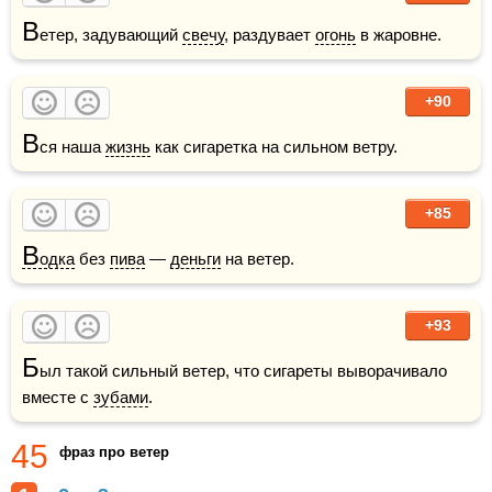
В
етер, задувающий 
свечу
, раздувает 
огонь
 в жаровне.
+90
В
ся наша 
жизнь
 как сигаретка на сильном ветру.
+85
В
одка
 без 
пива
 — 
деньги
 на ветер.
+93
Б
ыл такой сильный ветер, что сигареты выворачивало 
вместе с 
зубами
.
45
фраз про ветер