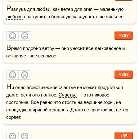
Р
азлука для любви, как ветер для 
огня
 — 
маленькую
любовь
 она тушит, а большую раздувает еще сильнее.
+392
В
ремя
 подобно ветру — оно уносит все легковесное и 
оставляет все весомое.
+393
Н
и одно эгоистическое счастье не может продлиться 
долго, если оно полное. 
Счастье
 — это пиковое 
состояние. Все равно что стоять на вершине 
горы
, на 
площадке шириной в ладонь. Долго не простоишь, ветер 
сорвет.
+85