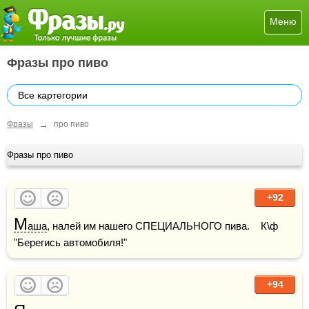
Меню
Фразы про пиво
Все картегории
→
Фразы
про пиво
Фразы про пиво
+92
М
аша
, налей им нашего СПЕЦИАЛЬНОГО пива.    К\ф 
"Берегись автомобиля!"
+94