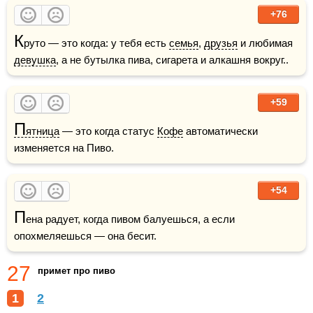
+76
К
руто — это когда: у тебя есть 
семья
, 
друзья
 и любимая 
девушка
, а не бутылка пива, сигарета и алкашня вокруг..
+59
П
ятница
 — это когда статус 
Кофе
 автоматически 
изменяется на Пиво.
+54
П
ена радует, когда пивом балуешься, а если 
опохмеляешься — она бесит. 
27
примет про пиво
1
2