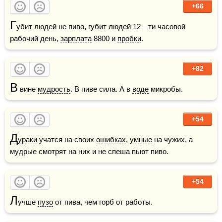
+66
Г
убит людей не пиво, губит людей 12—ти часовой 
рабочий день, 
зарплата
 8800 и 
пробки
.
+82
В
 вине 
мудрость
. В пиве сила. А в 
воде
 микробы.
+54
Д
ураки
 учатся на своих 
ошибках
, 
умные
 на чужих, а 
мудрые смотрят на них и не спеша пьют пиво.
+54
Л
учше 
пузо
 от пива, чем горб от работы.