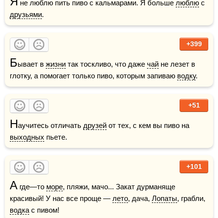
Я
 не люблю пить пиво с кальмарами. Я больше 
люблю
 с 
друзьями
.
+399
Б
ывает в 
жизни
 так тоскливо, что даже 
чай
 не лезет в 
глотку, а помогает только пиво, которым запиваю 
водку
.
+51
Н
аучитесь отличать 
друзей
 от тех, с кем вы пиво на 
выходных
 пьете.
+101
А
 где—то 
море
, пляжи, мачо... Закат дурманяще 
красивый! У нас все проще — 
лето
, дача, 
Лопаты
, грабли, 
водка
 с пивом!