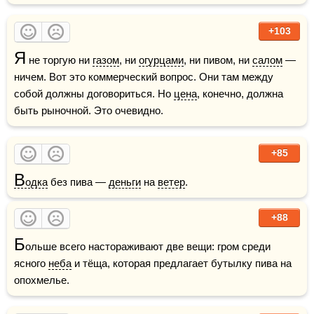
+103
Я
 не торгую ни 
газом
, ни 
огурцами
, ни пивом, ни 
салом
 — 
ничем. Вот это коммерческий вопрос. Они там между 
собой должны договориться. Но 
цена
, конечно, должна 
быть рыночной. Это очевидно.
+85
В
одка
 без пива — 
деньги
 на 
ветер
.
+88
Б
ольше всего настораживают две вещи: гром среди 
ясного 
неба
 и тёща, которая предлагает бутылку пива на 
опохмелье.