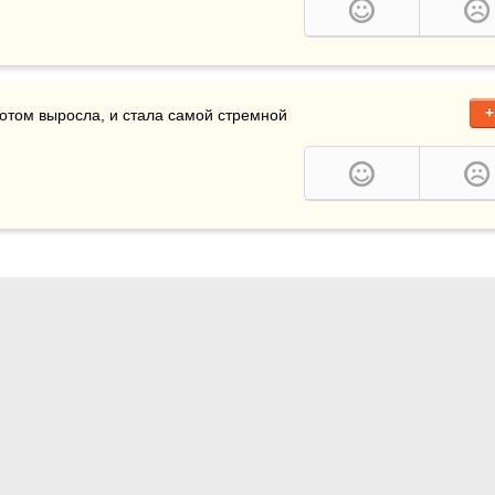
+
отом выросла, и стала самой стремной 