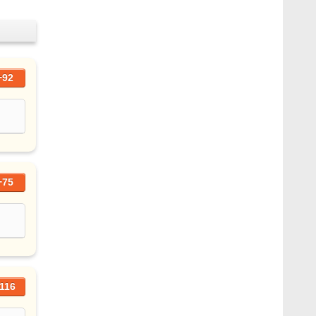
+92
+75
116