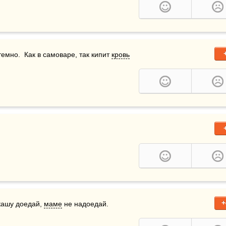
емно.  Как в самоваре, так кипит 
кровь
+
кашу доедай, 
маме
 не надоедай.