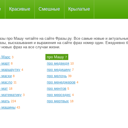
е
Красивые
Смешные
Крылатые
азы про Машу читайте на сайте Фразы.ру. Все самые новые и актуальны
азы, высказывания и выражения на сайте фраз номер один. Ежедневно 
 новых фраз на все случаи жизни.
о Марс
про Машу
3
7
о март
про медведя
8
10
о маршрутку
про медицину
4
7
о маски
про мелочь
8
39
о масло
про менеджеров
11
4
о мат
про ментов
18
5
о математику
про мерседес
3
4
о мать
про мертвых
224
18
о машины
43