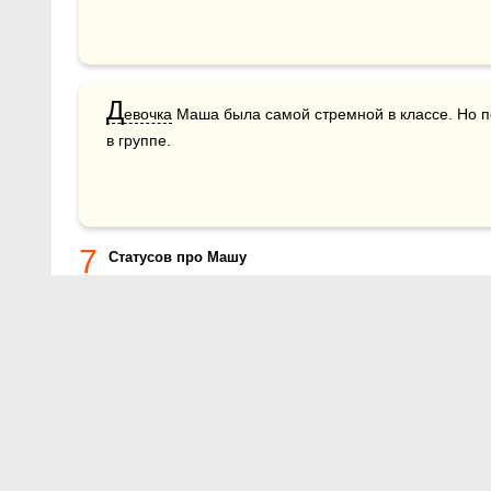
Д
евочка
 Маша была самой стремной в классе. Но п
в группе.
7
Статусов про Машу