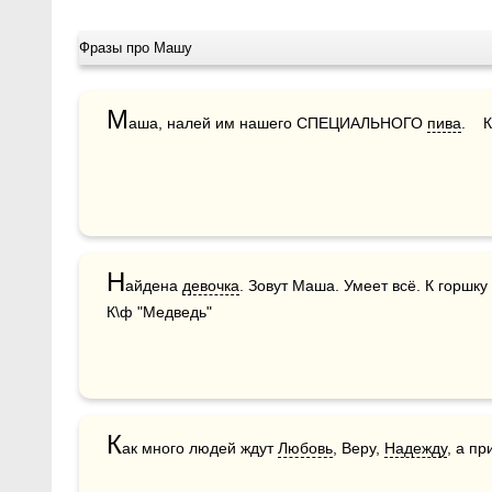
Фразы про Машу
М
аша, налей им нашего СПЕЦИАЛЬНОГО 
пива
.   
Н
айдена 
девочка
. Зовут Маша. Умеет всё. К горшк
К\ф "Медведь"
К
ак много людей ждут 
Любовь
, Веру, 
Надежду
, а п