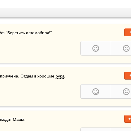
 К\ф "Берегись автомобиля!"
у приучена. Отдам в хорошие 
руки
.     
+
риходит Маша.