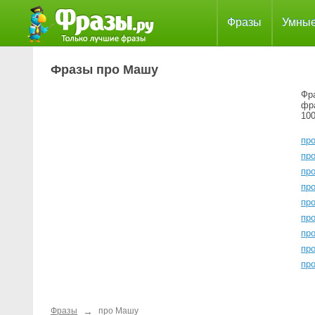
Фразы
Умны
Фразы про Машу
Фр
фр
100
пр
пр
пр
пр
пр
пр
пр
пр
пр
→
Фразы
про Машу