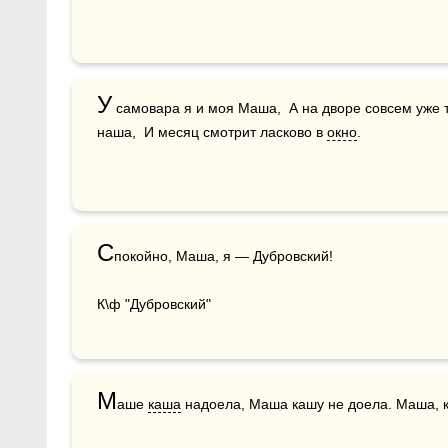
У
 самовара я и моя Маша,  А на дворе совсем уже т
наша,  И месяц смотрит ласково в 
окно
.
С
покойно, Маша, я — Дубровский!

К\ф "Дубровский"
М
аше 
каша
 надоела, Маша кашу не доела. Маша, 