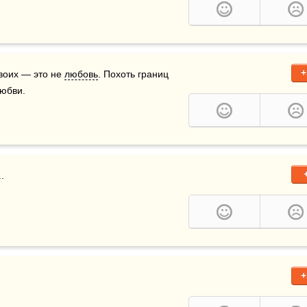
+
воих — это не 
любовь
. Похоть границ 
юбви.  
.
+