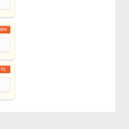
354
+71