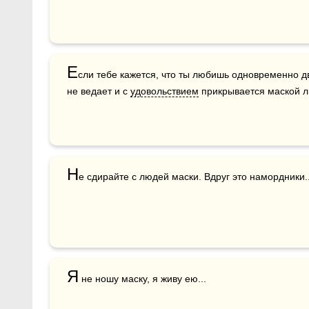
Е
сли тебе кажется, что ты любишь одновременно д
не ведает и с 
удовольствием
 прикрывается маской л
Н
е сдирайте с людей маски. Вдруг это намордники..
Я
 не ношу маску, я живу ею...