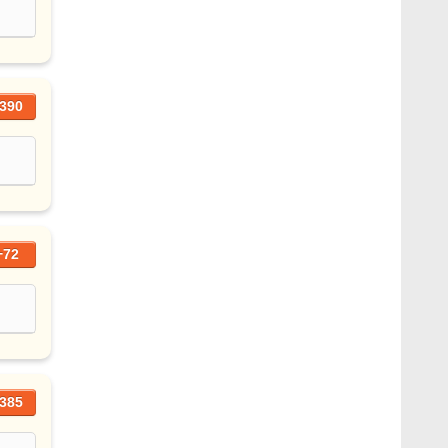
390
+72
385