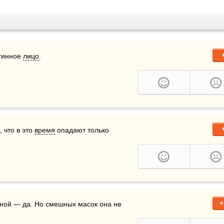
тинное 
лицо
.
что в это 
время
 опадают только 
+
ной — да. Но смешных масок она не 