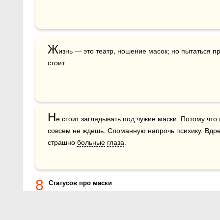
Ж
изнь — это театр, ношение масок; но пытаться пр
стоит.
Н
е стоит заглядывать под чужие маски. Потому что 
совсем не ждешь. Сломанную напрочь психику. Вдр
страшно 
больные
глаза
.
8
Статусов про маски