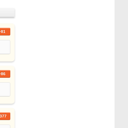
+81
+86
377