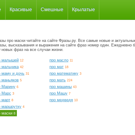
е
Красивые
Смешные
Крылатые
зы про маски читайте на сайте Фразы.ру. Все самые новые и актуальны
азы, высказывания и выражения на сайте фраз номер один. Ежедневно 
 новых фраз на все случаи жизни.
о малышей
про масло
12
11
о мальчика
про мат
42
18
о маму и дочь
про математику
31
3
о маньяков
про мать
5
224
о Марину
про машины
6
43
о Марс
про Машу
3
7
о март
про медведя
8
10
о маршрутку
4
о маски
8