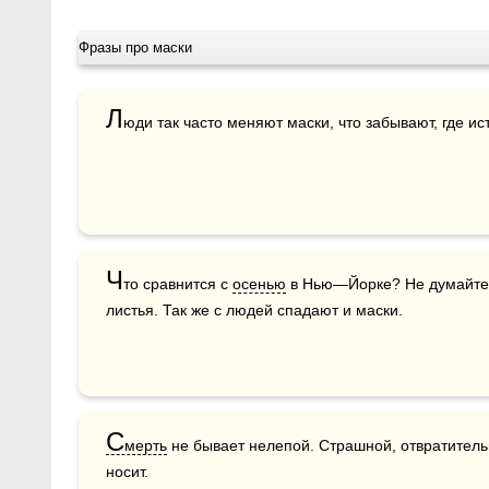
Фразы про маски
Л
юди так часто меняют маски, что забывают, где ис
Ч
то сравнится с 
осенью
 в Нью—Йорке? Не думайте, 
листья. Так же с людей спадают и маски.
С
мерть
 не бывает нелепой. Страшной, отвратитель
носит.