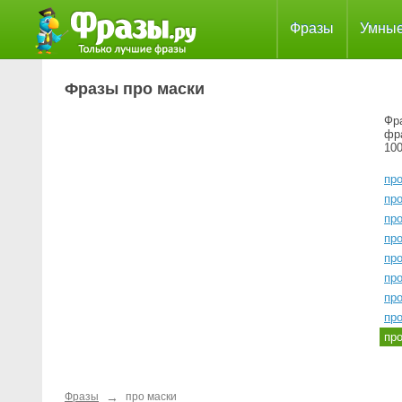
Фразы
Умны
Фразы про маски
Фра
фр
100
пр
пр
пр
пр
пр
пр
пр
пр
пр
→
Фразы
про маски