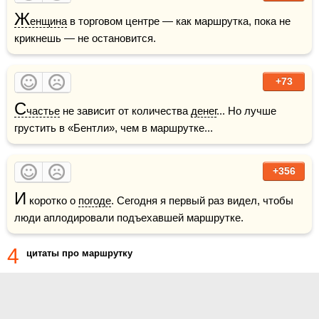
Ж
енщина
 в торговом центре — как маршрутка, пока не 
крикнешь — не остановится.
+73
С
частье
 не зависит от количества 
денег
... Но лучше 
грустить в «Бентли», чем в маршрутке...
+356
И
 коротко о 
погоде
. Сегодня я первый раз видел, чтобы 
люди аплодировали подъехавшей маршрутке.
4
цитаты про маршрутку