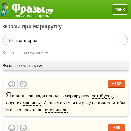
Меню
Фразы про маршрутку
Все картегории
→
Фразы
про маршрутку
Фразы про маршрутку
+102
Я
 видел, как люди плачут в маршрутках, 
автобусах
, в 
дорогих 
машинах
. И, знаете что, я ни разу не видел, чтобы 
кто—то плакал на 
велосипеде
.
+69