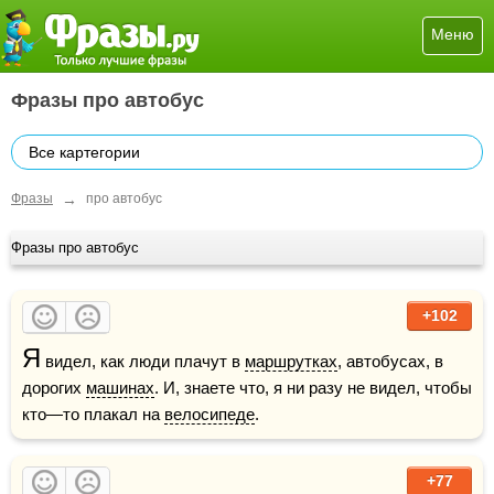
Меню
Фразы про автобус
Все картегории
→
Фразы
про автобус
Фразы про автобус
+102
Я
 видел, как люди плачут в 
маршрутках
, автобусах, в 
дорогих 
машинах
. И, знаете что, я ни разу не видел, чтобы 
кто—то плакал на 
велосипеде
.
+77