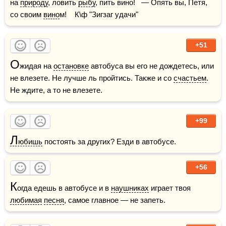
на 
природу
, ловить 
рыбу
, пить вино!   — Опять вы, Петя, 
со своим 
вино
м!    К\ф "Зигзаг удачи"
+51
О
жидая на 
остановке
 автобуса вы его не дождетесь, или 
не влезете. Не лучше ль пройтись. Также и со 
счастьем
. 
Не ждите, а то не влезете. 
+99
Л
юбишь
 постоять за других? Езди в автобусе.
+56
К
огда едешь в автобусе и в 
наушниках
 играет твоя 
любимая
песня
, самое главное — не запеть.