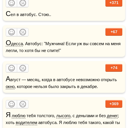
+371
С
ел в автобус. Стою..
+67
О
десса
. Автобус: "Мужчина! Если уж вы совсем на меня 
легли, то хотя бы не спите!"
+74
А
вгуст — месяц, когда в автобусе невозможно открыть 
окно
, которое нельзя было закрыть в декабре.
+369
Я
люблю
 тебя толстого, 
лысого
, с деньгами и без 
денег
; 
хоть 
водителем
 автобуса. Я люблю тебя такого, какой ты 