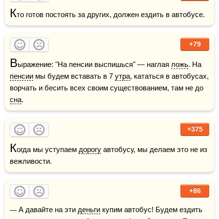
К
то готов постоять за других, должен ездить в автобусе.
+79
В
ыражение: "На пенсии выспишься" — наглая 
ложь
. На 
пенсии
 мы будем вставать в 7 
утра
, кататься в автобусах, 
ворчать и бесить всех своим существованием, там не до 
сна
.
+375
К
огда мы уступаем 
дорогу
 автобусу, мы делаем это не из 
вежливости.
+86
— А давайте на эти 
деньги
 купим автобус! Будем ездить 