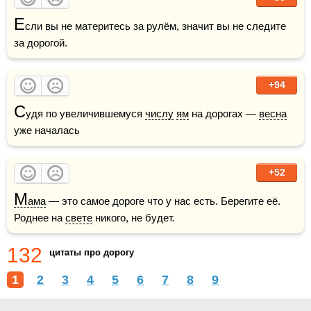
Е
сли вы не материтесь за рулём, значит вы не следите 
за дорогой.
+94
С
удя по увеличившемуся 
числу
ям
 на дорогах — 
весна
уже началась
+52
М
ама
 — это самое дороге что у нас есть. Берегите её. 
Роднее на 
свете
 никого, не будет.
132
цитаты про дорогу
1
2
3
4
5
6
7
8
9