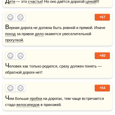
Д
ети
 — это 
счастье
! Но оно даётся дорогой 
ценой
!!!
+67
В
ерная дорога не должна быть ровной и прямой. Иначе 
поход
 за правое 
дело
 окажется увеселительной 
прогулкой
.
+80
Ч
еловек как только родился, сразу должен понять — 
обратной дороги нет!
+54
Ч
ем больше 
пробки
 на дорогах, тем чаще встречается 
стадо 
велосипедов
 в прихожей.