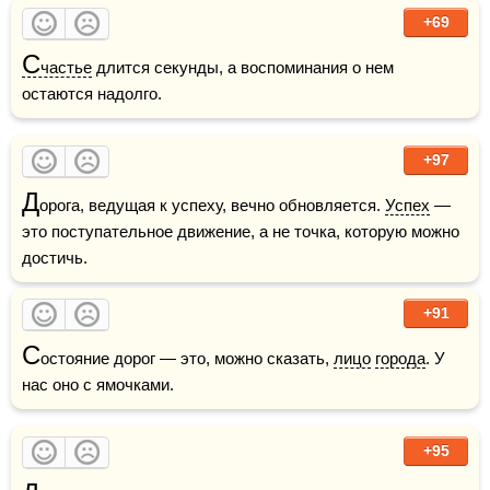
+69
С
частье
 длится секунды, а воспоминания о нем 
остаются надолго.
+97
Д
орога, ведущая к успеху, вечно обновляется. 
Успех
 — 
это поступательное движение, а не точка, которую можно 
достичь. 
+91
С
остояние дорог — это, можно сказать, 
лицо
города
. У 
нас оно с ямочками.
+95