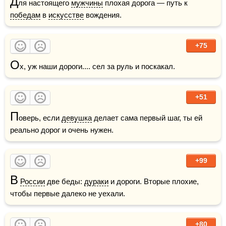
Д
ля настоящего 
мужчины
 плохая дорога — путь к 
победам
 в 
искусстве
 вождения.
+75
О
х, уж наши дороги.... сел за руль и поскакал.
+51
П
оверь, если 
девушка
 делает сама первый шаг, ты ей 
реально дорог и очень нужен.
+99
В
России
 две беды: 
дураки
 и дороги. Вторые плохие, 
чтобы первые далеко не уехали.
+80