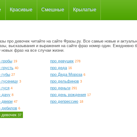
е
Красивые
Смешные
Крылатые
зы про девочек читайте на сайте Фразы.ру. Все самые новые и актуаль
азы, высказывания и выражения на сайте фраз номер один. Ежедневно 
 новых фраз на все случаи жизни.
 гробы
про девушек
19
278
 грусть
про деда
40
16
 губы
про Деда Мороза
27
6
 гусеницу
про дельфинов
3
3
 гуся
про деньги
4
291
о дачу
про день рождения
8
17
о двери
про депрессию
47
18
о дебилов
6
о девочек
37