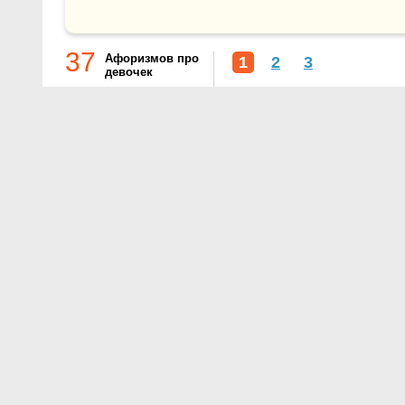
37
Афоризмов про
1
2
3
девочек