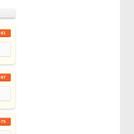
+81
+87
+75