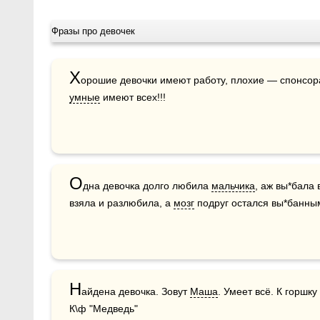
Фразы про девочек
Х
орошие девочки имеют работу, плохие — спонсор
умные
 имеют всех!!!
О
дна девочка долго любила 
мальчика
, аж вы*бала 
взяла и разлюбила, а 
мозг
 подруг остался вы*банны
Н
айдена девочка. Зовут 
Маша
. Умеет всё. К горшк
К\ф "Медведь"