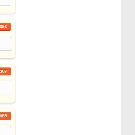
353
367
355