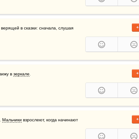
+
 девочкой, верящей в сказки: сначала, слушая 
+
вижу в 
зеркале
.
+
. 
Мальчики
 взрослеют, когда начинают 