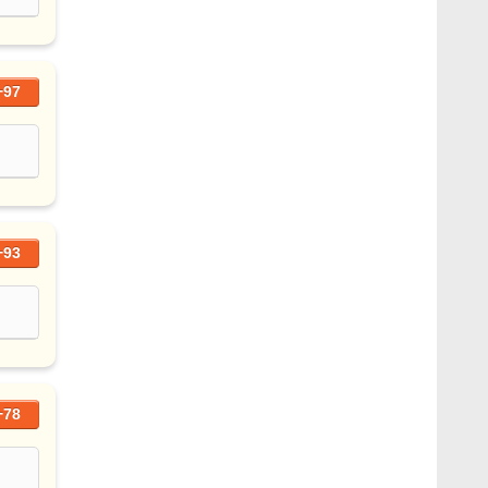
+97
+93
+78