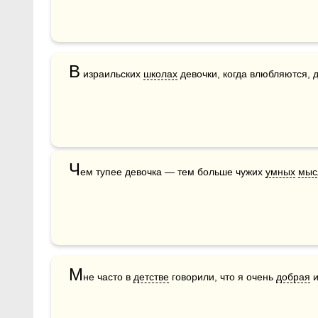
В
 израильских 
школах
 девочки, когда влюбляются, 
Ч
ем тупее девочка — тем больше чужих 
умных
мыс
М
не часто в 
детстве
 говорили, что я очень 
добрая
 и