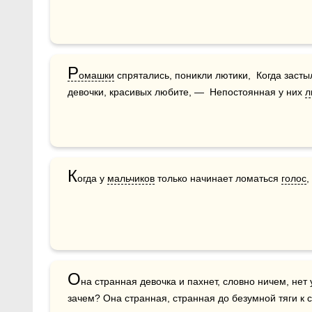
Р
омашки
 спрятались, поникли лютики,  Когда застыл
девочки, красивых любите, —  Непостоянная у них 
л
К
огда у 
мальчиков
 только начинает ломаться 
голос
,
О
на странная девочка и пахнет, словно ничем, нет 
зачем? Она странная, странная до безумной тяги к с