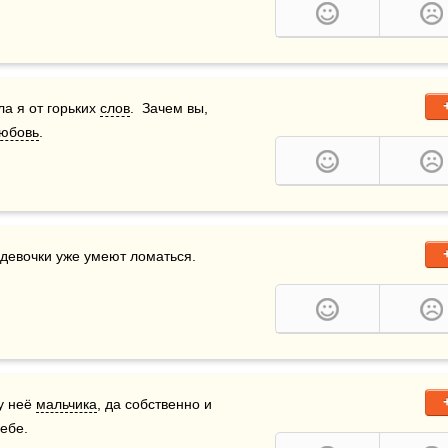
а я от горьких 
слов
.  Зачем вы, 
юбовь
.
 девочки уже умеют ломаться. 
у неё 
мальчика
, да собственно и 
ебе.