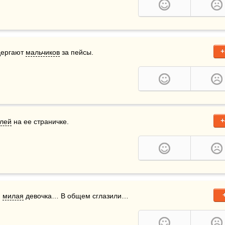
+
дергают 
мальчиков
 за пейсы.
+
лей
 на ее страничке.
 
милая
 девочка… В общем сглазили…