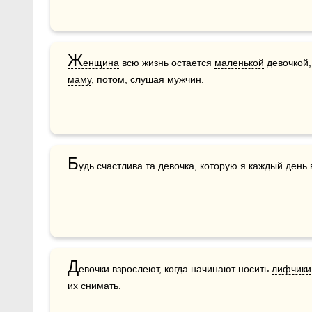
Ж
енщина
 всю жизнь остается 
маленькой
маму
, потом, слушая мужчин.
Б
удь счастлива та девочка, которую я каждый день 
Д
евочки взрослеют, когда начинают носить 
лифчики
их снимать.