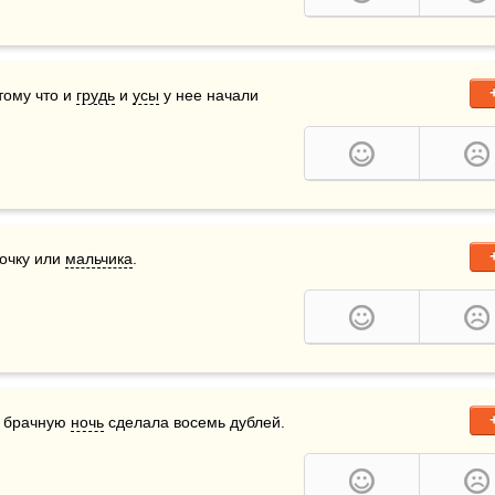
тому что и 
грудь
 и 
усы
 у нее начали 
очку или 
мальчика
.
 брачную 
ночь
 сделала восемь дублей.