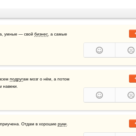
а, умные — свой 
бизнес
, а самые 
всем 
подруг
ам мозг о нём, а потом 
м навеки.
у приучена. Отдам в хорошие 
руки
.     