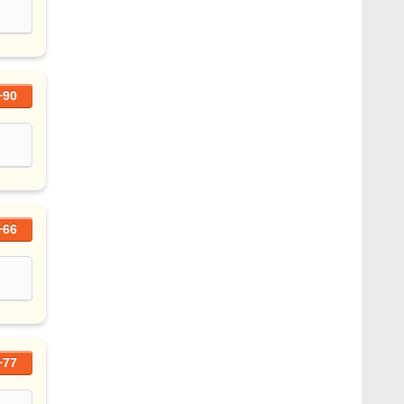
+90
+66
+77