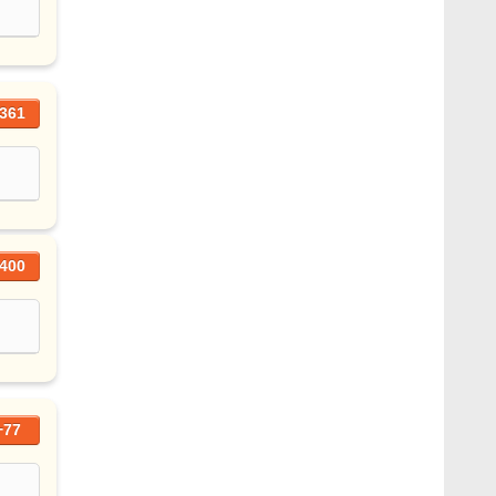
361
400
+77