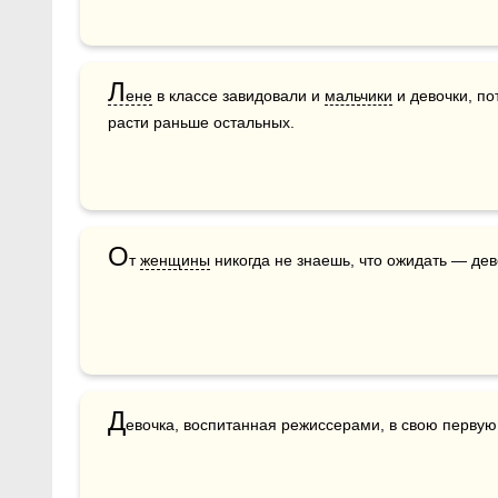
Л
ене
 в классе завидовали и 
мальчики
 и девочки, по
расти раньше остальных.
О
т 
женщины
 никогда не знаешь, что ожидать — дев
Д
евочка, воспитанная режиссерами, в свою первую