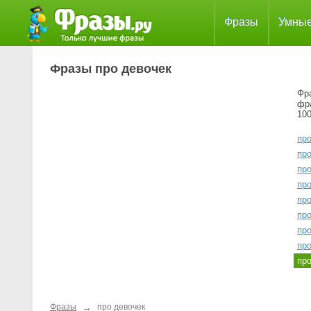
Фразы
Умны
Фразы про девочек
Фра
фр
100
про
про
про
про
про
пр
пр
пр
пр
→
Фразы
про девочек