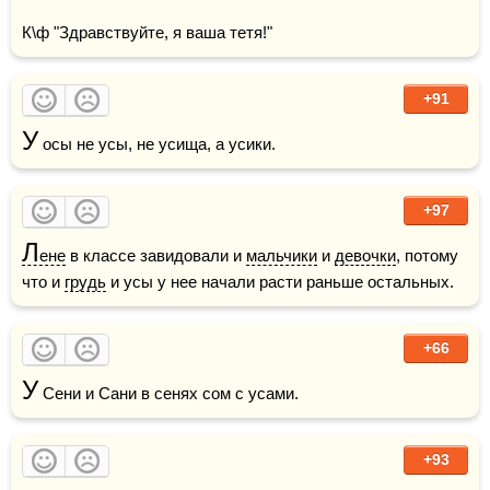
К\ф "Здравствуйте, я ваша тетя!"
+91
У
 осы не усы, не усища, а усики. 
+97
Л
ене
 в классе завидовали и 
мальчики
 и 
девочки
, потому 
что и 
грудь
 и усы у нее начали расти раньше остальных.
+66
У
 Сени и Сани в сенях сом с усами. 
+93