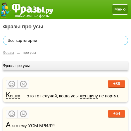
Меню
Фразы про усы
Все картегории
→
Фразы
про усы
Фразы про усы
+88
К
ошка
 — это тот случай, когда усы 
женщину
 не портят.
+54
А
 кто ему УСЫ БРИЛ?!
