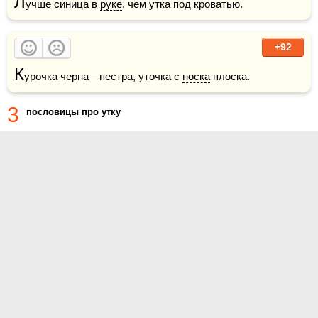
Л
учше синица в 
руке
, чем утка под кроватью.
+92
К
урочка черна—пестра, уточка с 
носка
 плоска.
3
пословицы про утку