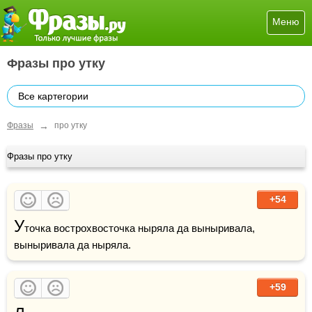
Меню
Фразы про утку
Все картегории
→
Фразы
про утку
Фразы про утку
+54
У
точка вострохвосточка ныряла да выныривала, 
выныривала да ныряла.
+59