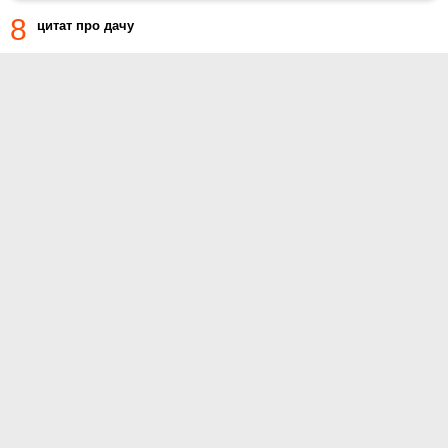
8
цитат про дачу
О проекте
Контакты
Условия использования
Политика конфиденциальности