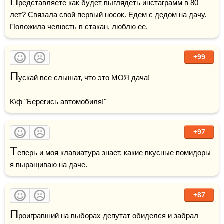
П
редставляете как будет выглядеть инстаграмм в 80 
лет? Связала свой первый носок. Едем с 
дедом
 на дачу. 
Положила челюсть в стакан, 
люблю
 ее.
+99
П
ускай все слышат, что это МОЯ дача!

К\ф "Берегись автомобиля!"
+97
Т
еперь и моя 
клавиатура
 знает, какие вкусные 
помидоры
я выращиваю на даче.
+87
П
роигравший на 
выборах
 депутат обиделся и забрал 