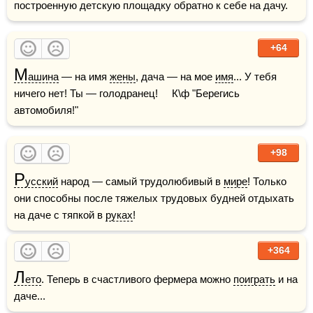
построенную детскую площадку обратно к себе на дачу.
+64
М
ашина
 — на имя 
жены
, дача — на мое 
имя
... У тебя 
ничего нет! Ты — голодранец!     К\ф "Берегись 
автомобиля!"
+98
Р
усский
 народ — самый трудолюбивый в 
мире
! Только 
они способны после тяжелых трудовых будней отдыхать 
на даче с тяпкой в 
руках
!
+364
Л
ето
. Теперь в счастливого фермера можно 
поиграть
 и на 
даче...