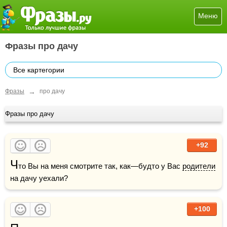
Меню
Фразы про дачу
Все картегории
→
Фразы
про дачу
Фразы про дачу
+92
Ч
то Вы на меня смотрите так, как—будто у Вас 
родители
на дачу уехали?
+100