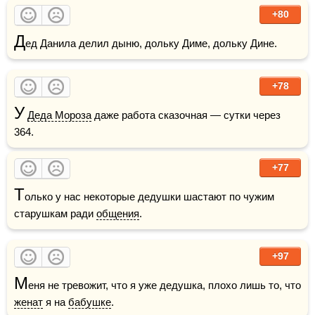
+80
Д
ед Данила делил дыню, дольку Диме, дольку Дине.
+78
У
Деда Мороза
 даже работа сказочная — сутки через 
364.
+77
Т
олько у нас некоторые дедушки шастают по чужим 
старушкам ради 
общения
.
+97
М
еня не тревожит, что я уже дедушка, плохо лишь то, что 
женат
 я на 
бабушке
.