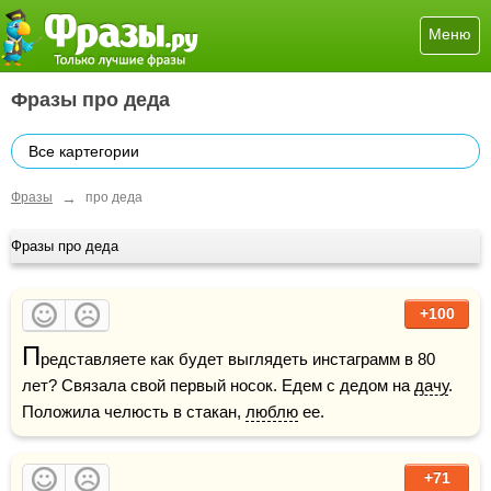
Меню
Фразы про деда
Все картегории
→
Фразы
про деда
Фразы про деда
+100
П
редставляете как будет выглядеть инстаграмм в 80 
лет? Связала свой первый носок. Едем с дедом на 
дачу
. 
Положила челюсть в стакан, 
люблю
 ее.
+71