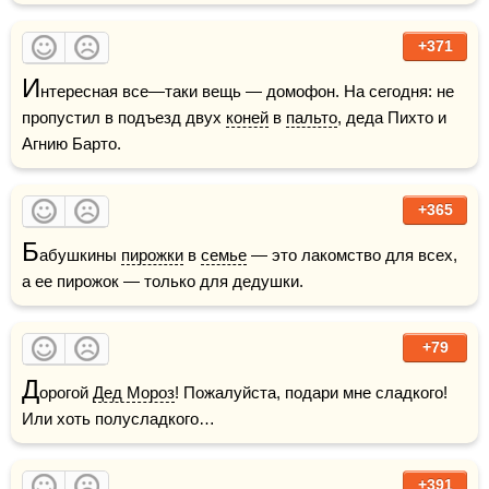
+371
И
нтересная все—таки вещь — домофон. На сегодня: не 
пропустил в подъезд двух 
коней
 в 
пальто
, деда Пихто и 
Агнию Барто.
+365
Б
абушкины 
пирожки
 в 
семье
 — это лакомство для всех, 
а ее пирожок — только для дедушки.
+79
Д
орогой 
Дед Мороз
! Пожалуйста, подари мне сладкого! 
Или хоть полусладкого…
+391