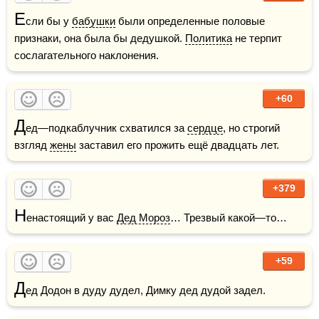
Е
сли бы у 
бабушки
 были определенные половые 
признаки, она была бы дедушкой. 
Политика
 не терпит 
сослагательного наклонения.
+60
Д
ед—подкаблучник схватился за 
сердце
, но строгий 
взгляд 
жены
 заставил его прожить ещё двадцать лет.
+379
Н
енастоящий у вас 
Дед Мороз
… Трезвый какой—то…
+59
Д
ед Додон в дуду дудел, Димку дед дудой задел.