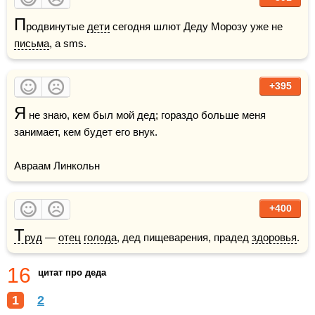
П
родвинутые 
дети
 сегодня шлют Деду Морозу уже не 
письма
, а sms.
+395
Я
 не знаю, кем был мой дед; гораздо больше меня 
занимает, кем будет его внук.

Авраам Линкольн
+400
Т
руд
 — 
отец
голода
, дед пищеварения, прадед 
здоровья
.
16
цитат про деда
1
2