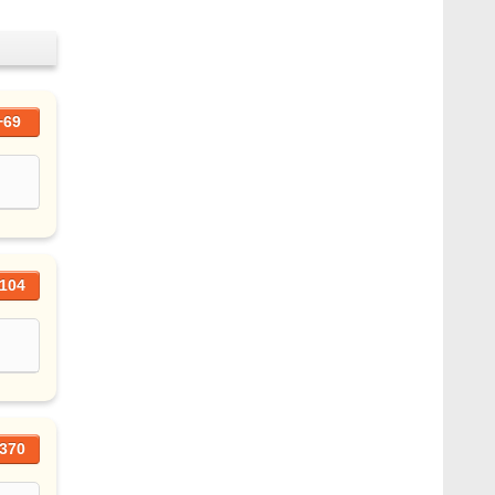
+69
104
370