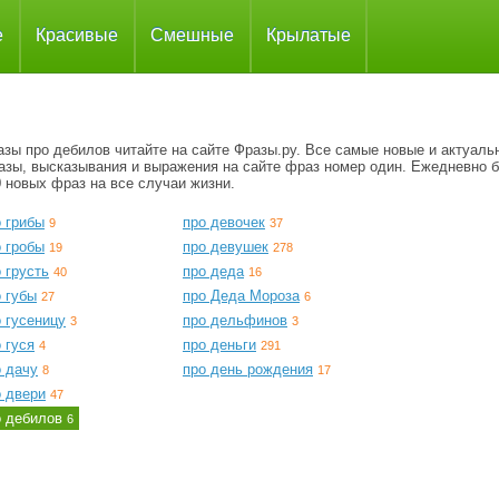
е
Красивые
Смешные
Крылатые
азы про дебилов читайте на сайте Фразы.ру. Все самые новые и актуаль
азы, высказывания и выражения на сайте фраз номер один. Ежедневно 
 новых фраз на все случаи жизни.
 грибы
про девочек
9
37
 гробы
про девушек
19
278
 грусть
про деда
40
16
 губы
про Деда Мороза
27
6
 гусеницу
про дельфинов
3
3
 гуся
про деньги
4
291
о дачу
про день рождения
8
17
о двери
47
о дебилов
6