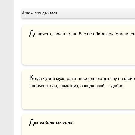
Фразы про дебилов
Д
а ничего, ничего, я на Вас не обижаюсь. У меня 
К
огда чужой 
муж
 тратит последнюю тысячу на фейе
понимаете ли, 
романтик
, а когда свой — дебил.
Д
ва дебила это сила!