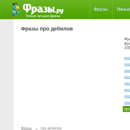
Фразы
Умны
Фразы про дебилов
Фр
фр
100
про
про
про
про
про
про
пр
пр
пр
→
Фразы
про дебилов