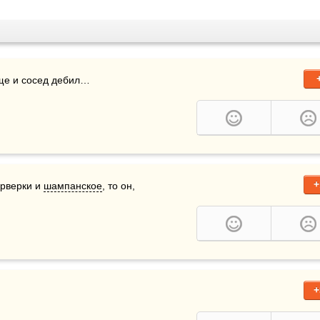
еще и сосед дебил… 
+
рверки и 
шампанское
, то он, 
+