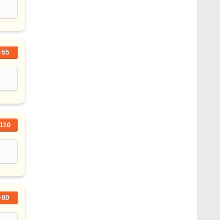
+55
110
+80