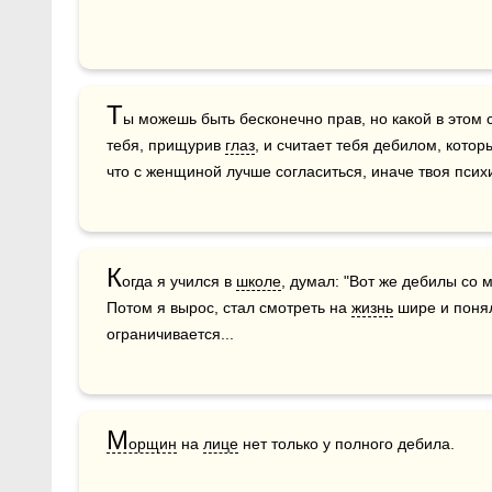
Т
ы можешь быть бесконечно прав, но какой в этом 
тебя, прищурив 
глаз
, и считает тебя дебилом, котор
что с женщиной лучше согласиться, иначе твоя псих
К
огда я учился в 
школе
, думал: "Вот же дебилы со м
Потом я вырос, стал смотреть на 
жизнь
 шире и понял
ограничивается...
М
орщин
 на 
лице
 нет только у полного дебила.