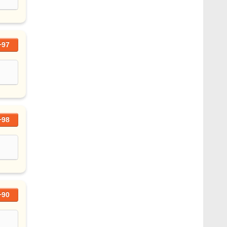
+97
+98
+90