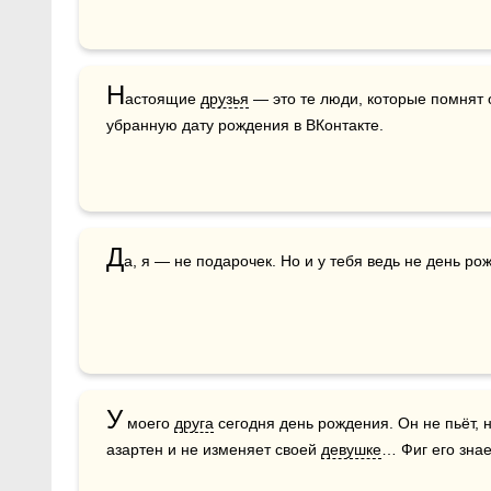
Н
астоящие 
друзья
 — это те люди, которые помнят 
убранную дату рождения в ВКонтакте.
Д
а, я — не подарочек. Но и у тебя ведь не день ро
У
 моего 
друга
 сегодня день рождения. Он не пьёт, н
азартен и не изменяет своей 
девушке
… Фиг его знае