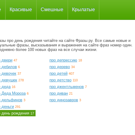
е
Красивые
Смешные
Крылатые
зы про день рождения читайте на сайте Фразы.ру. Все самые новые и
туальные фразы, высказывания и выражения на сайте фраз номер один.
едневно более 100 новых фраз на все случаи жизни.
о двери
про депрессию
47
18
о дебилов
про дерево
6
34
о девочек
про детей
37
407
о девушек
про детство
278
110
о деда
про джентльменов
16
7
о Деда Мороза
про диван
6
21
о дельфинов
про динозавров
3
3
 деньги
291
о день рождения
17