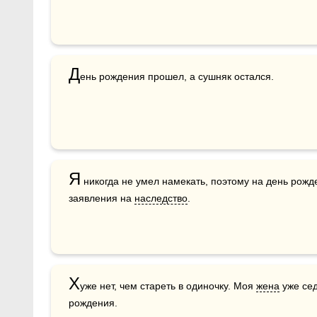
Д
ень рождения прошел, а сушняк остался.
Я
 никогда не умел намекать, поэтому на день рожд
заявления на 
наследство
.
Х
уже нет, чем стареть в одиночку. Моя 
жена
 уже се
рождения.