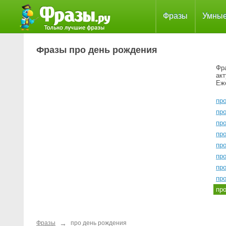
Фразы
Умны
Фразы про день рождения
Фра
ак
Еж
пр
пр
пр
пр
пр
пр
пр
про
пр
→
Фразы
про день рождения