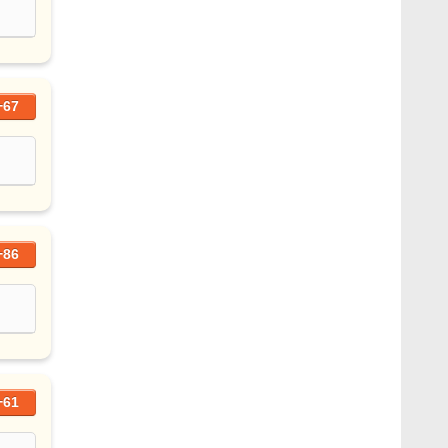
+67
+86
+61