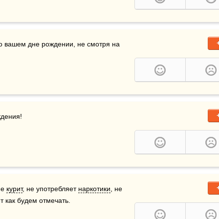
о вашем дне рождении, не смотря на 
ждения!
е 
курит
, не употребляет 
наркотики
, не 
т как будем отмечать.