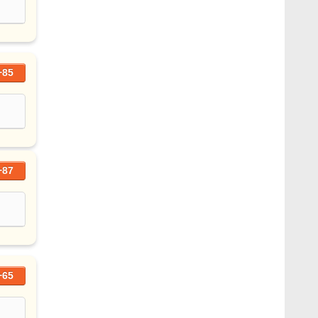
+85
+87
+65