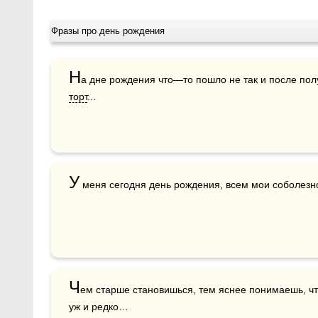
Фразы про день рождения
Н
а дне рождения что—то пошло не так и после пол
торт
...
У
 меня сегодня день рождения, всем мои соболезно
Ч
ем старше становишься, тем яснее понимаешь, что
уж и редко…