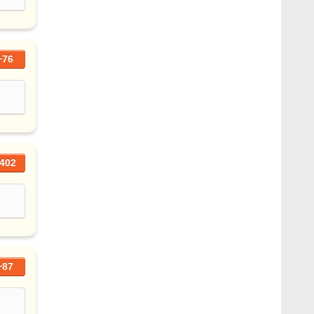
+76
402
+87