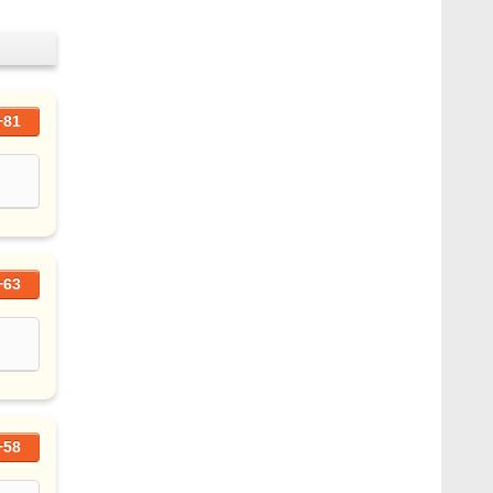
+81
+63
+58