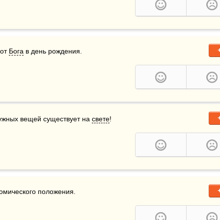
от 
Бога
 в день рождения.
нужных вещей существует на 
свете
!
номического положения.