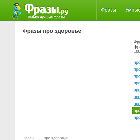
Фразы
Умны
Фразы про здоровье
Фра
фр
100
про
про
пр
про
про
пр
про
пр
про
→
Фразы
про здоровье