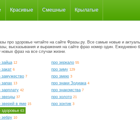
е
Красивые
Смешные
Крылатые
зы про здоровье читайте на сайте Фразы.ру. Все самые новые и актуал
азы, высказывания и выражения на сайте фраз номер один. Ежедневно 
 новых фраз на все случаи жизни.
 зайца
про зеркало
12
55
 закат
про зиму
6
129
о замужество
про змею
7
3
 запах
про знаки Зодиака
13
4
 зарплату
про знакомства
42
7
о звезды
про золото
37
21
 зверей в яме
про зонтик
15
3
о здоровье
63
 зебру
10