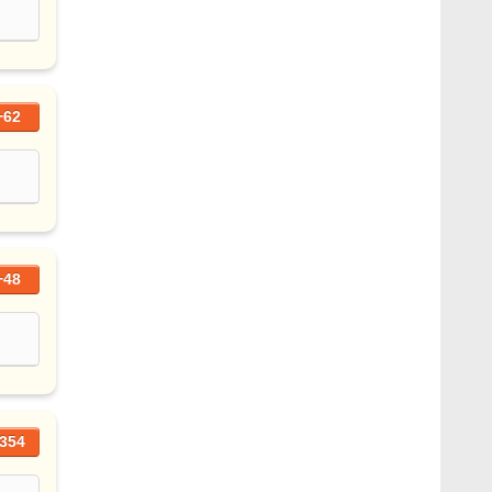
+62
+48
354