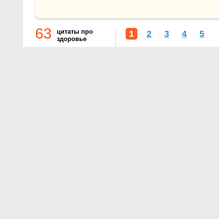
63
цитаты про
1
2
3
4
5
здоровье