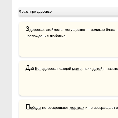
Фразы про здоровье
З
доровье, стойкость, могущество — великие блага, 
наслаждения 
любовью
.
Д
ай 
Бог
 здоровья каждой 
маме
, чьих 
детей
 я назыв
П
обеды
 не воскрешают 
мертвых
 и не возвращают 