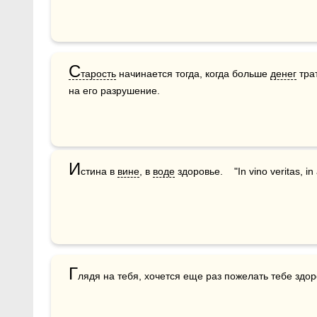
С
тарость
 начинается тогда, когда больше 
денег
 тра
на его разрушение.
И
стина в 
вине
, в 
воде
 здоровье.    "In vino veritas, i
Г
лядя на тебя, хочется еще раз пожелать тебе здор