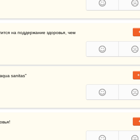
тится на поддержание здоровья, чем 
+
n aqua sanitas"
овья! 