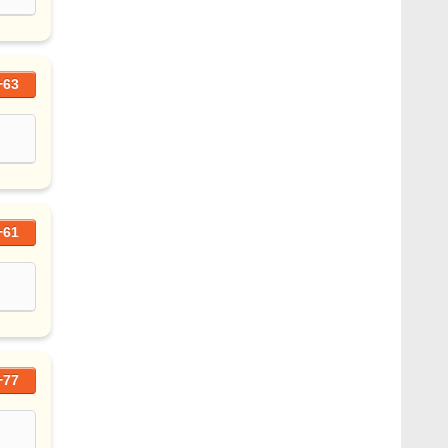
+63
+61
+77