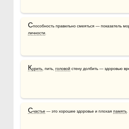
С
пособность правильно смеяться — показатель мо
личности
.
К
урить
, пить, 
головой
 стену долбить — здоровью вр
С
частье
 — это хорошее здоровье и плохая 
память
.