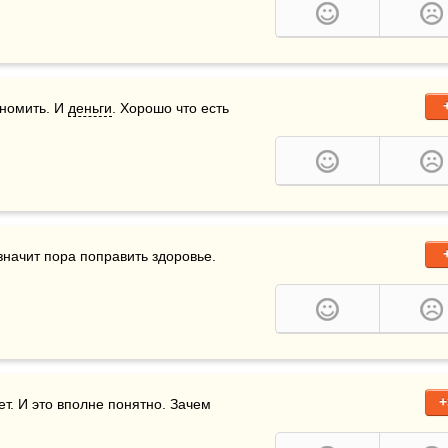
номить. И 
деньги
. Хорошо что есть 
 значит пора поправить здоровье.
+
т. И это вполне понятно. Зачем 