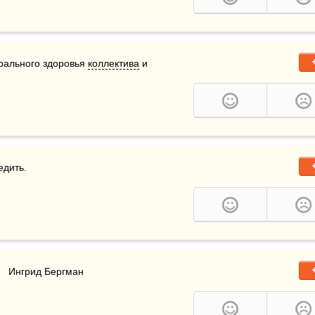
рального здоровья 
коллектива
 и 
едить.
    Ингрид Бергман