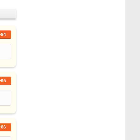
+84
+95
+86