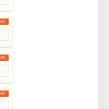
+66
+65
+94