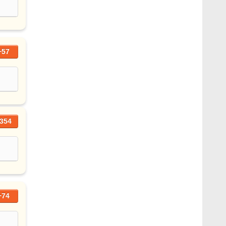
+57
354
+74