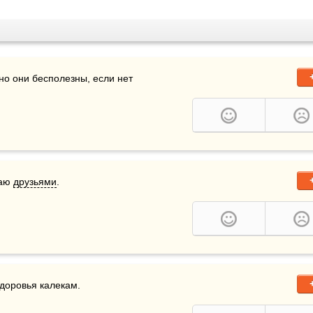
но они бесполезны, если нет 
аю 
друзьями
.
здоровья калекам.