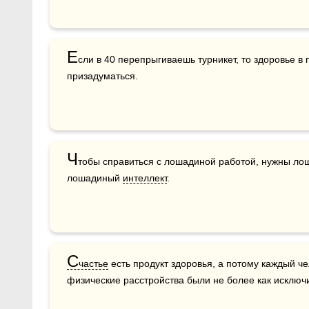
Е
сли в 40 перепрыгиваешь турникет, то здоровье в 
призадуматься.
Ч
тобы справиться с лошадиной работой, нужны ло
лошадиный 
интеллект
.
С
частье
 есть продукт здоровья, а потому каждый че
физические расстройства были не более как исклю