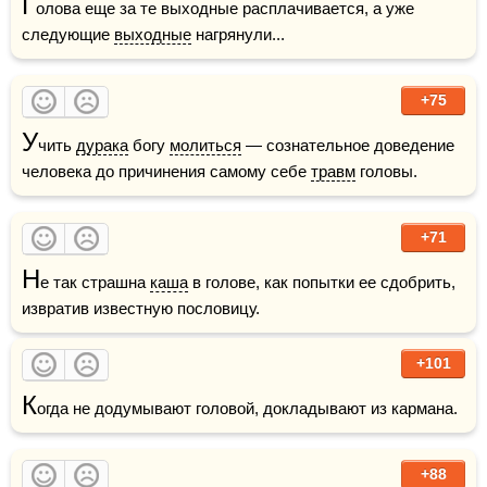
Г
олова еще за те выходные расплачивается, а уже 
следующие 
выходные
 нагрянули...
+75
У
чить 
дурака
 богу 
молиться
 — сознательное доведение 
человека до причинения самому себе 
травм
 головы.
+71
Н
е так страшна 
каша
 в голове, как попытки ее сдобрить, 
извратив известную пословицу.
+101
К
огда не додумывают головой, докладывают из кармана.
+88