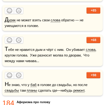
+85
Д
урак
 не может взять свои 
слова
 обратно — не 
умещаются в голове.
+68
Т
ебе не нравится дым и чёрт с ним.  Он убивает 
слова
, 
кругом голова.  Уже разносит молва по дворам,  Что 
между нами чивава...
+98
Н
е знаю, что у 
баб
 в голове до свадьбы, но после 
свадьбы
 там 
планы
 сделать где—нибудь 
ремонт
.
184
Афоризма про голову