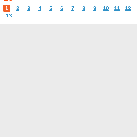
1
2
3
4
5
6
7
8
9
10
11
12
13
О проекте
Контакты
Условия использования