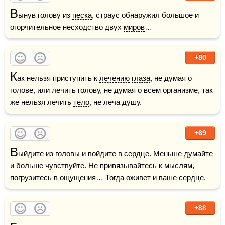
В
ынув голову из 
песка
, страус обнаружил большое и 
огорчительное несходство двух 
миров
…
+80
К
ак нельзя приступить к 
лечению
глаза
, не думая о 
голове, или лечить голову, не думая о всем организме, так 
же нельзя лечить 
тело
, не леча душу.
+69
В
ыйдите из головы и войдите в сердце. Меньше думайте 
и больше чувствуйте. Не привязывайтесь к 
мыслям
, 
погрузитесь в 
ощущения
… Тогда оживет и ваше 
сердце
.
+88