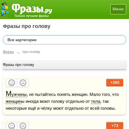
Меню
Фразы про голову
Все картегории
→
Фразы
про голову
Фразы про голову
+385
М
ужчины
, не пытайтесь понять женщин. Мало того, что 
женщин
ы иногда моют голову отдельно от 
тела
, так 
некоторые ещё и чёлку моют отдельно от всей головы.
+73