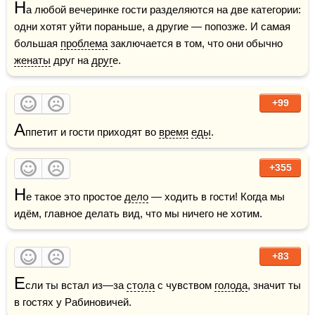
Н
а любой вечеринке гости разделяются на две категории: 
одни хотят уйти пораньше, а другие — попозже. И самая 
большая 
проблема
 заключается в том, что они обычно 
женаты
 друг на 
друг
е.
+99
А
ппетит и гости приходят во 
время
еды
.
+355
Н
е такое это простое 
дело
 — ходить в гости! Когда мы 
идём, главное делать вид, что мы ничего не хотим.
+83
Е
сли ты встал из—за 
стола
 с чувством 
голода
, значит ты 
в гостях у Рабиновичей.