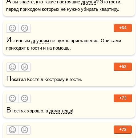
А
 вы знаете, кто такие настоящие 
друзья
? Это гости, 
перед приходом которых не нужно убирать 
квартиру
.
+64
И
стинным 
друзьям
 не нужно приглашение. Они сами 
приходят в гости и на помощь.   
+52
П
окатил Костя в Кострому в гости.
+73
В
 гостях хорошо, а 
дома
теща
!
+72