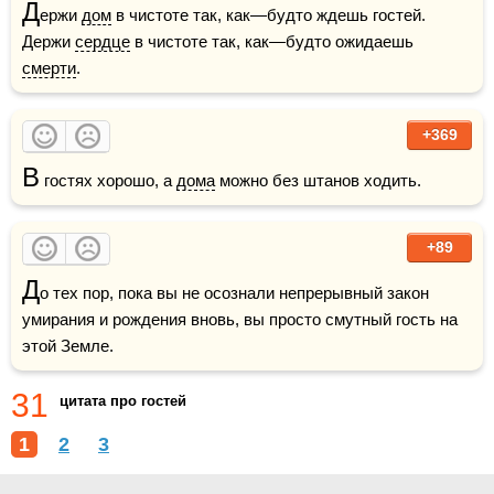
Д
ержи 
дом
 в чистоте так, как—будто ждешь гостей. 
Держи 
сердце
 в чистоте так, как—будто ожидаешь 
смерти
.
+369
В
 гостях хорошо, а 
дома
 можно без штанов ходить.
+89
Д
о тех пор, пока вы не осознали непрерывный закон 
умирания и рождения вновь, вы просто смутный гость на 
этой Земле.
31
цитата про гостей
1
2
3